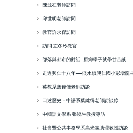
陳源在老師訪問
邱世明老師訪問
教官許永傑訪問
訪問 左冬玲教官
部落與都市的對話--原鄉學子就學甘苦談
走過興仁十八年──淡水鎮興仁國小彭增龍
英教系詹偉佳老師訪談
口述歷史－中語系葉鍵得老師訪談錄
中國語文學系 張曉生教授專訪
社會暨公共事務學系高光義助理教授訪談