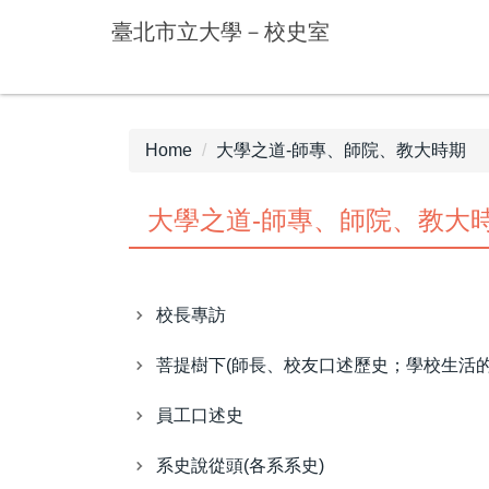
Jump
臺北市立大學－校史室
to
the
main
content
block
Home
大學之道-師專、師院、教大時期
大學之道-師專、師院、教大
校長專訪
菩提樹下(師長、校友口述歷史；學校生活的
員工口述史
系史說從頭(各系系史)