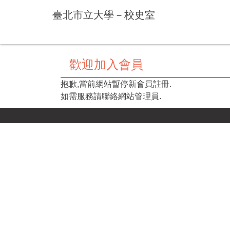
跳
臺北市立大學－校史室
到
主
要
內
歡迎加入會員
容
區
抱歉,當前網站暫停新會員註冊.
如需服務請聯絡網站管理員.