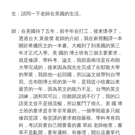
生
：請問一下老師在美國的生活。
師：在美國待了五年，前半年在打工，後來懷孕了，
透過台大
黃俊傑 老師的介紹，我在家裡翻譯一本
關於希臘民主的一本書。大概到了到美國的第三
年才正式入學。美
國的 博士班有三個主要要求，
就是修課、學科考、論文，我前面兩項是在布朗
大學完成的，後來因為我先生完成了在耶魯大學
的學業，我跟他一起回國，所以論文就帶到台灣
寫。念布朗博士班的第一年，是我從小唸書以來
最苦的一年，因為英文的能力不足。台灣的英文
訓練，讀和寫可以，但聽跟說就不行了，我的口
語英文並不是很流暢，所以奮鬥了很久。美
國 博
士班的要求是非常非常嚴的，一個學期最多只能
修四堂課，每堂課的要求都很嚴格。學科考有四
科，考試前要自己開要看的書
單給 老師檢查，書
單不是亂開，要有邏輯、有條理，開出這書單代