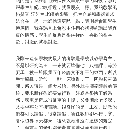
到的是，我在新竹兼課教大學跟中學的時候，那時
跟學生年紀比較相近，就像朋友一樣。我的教學風
格是受
阮芝生 老師的影響，把生命感和學術追求
結合在一起。老師他還更酷一點，我則是會跟學生
搏感情。我在課堂上會忍不住掏心掏肺的講出我真
實的情感，學生的反應是很兩極的，喜歡的很喜
歡，討厭的就很討厭。
我剛來這個學校的最大的考驗是學校以教學為主，
不是以研究為主，一來就要準備七、八種課，等於
要馬上教一堆跟我五年來論文不相干的東西，所以
手忙腳亂，常常十一點上床睡覺，三、四點起來備
課，所以這是一個大考驗。另外就是師範院校的傳
統，要求新任教師要做行政，好處是很快了解系
務，壞處是造成很嚴重的干擾，又要備那麼多課，
又要坐辦公室接電話。很奇怪的是，工友、助教他
們都可以請假，很常請假，新任教師卻不行，寒、
暑假也要每天都來。後來就漸漸沒有這樣的規定
了，但前期的老師都老老實實地做滿兩年行政工