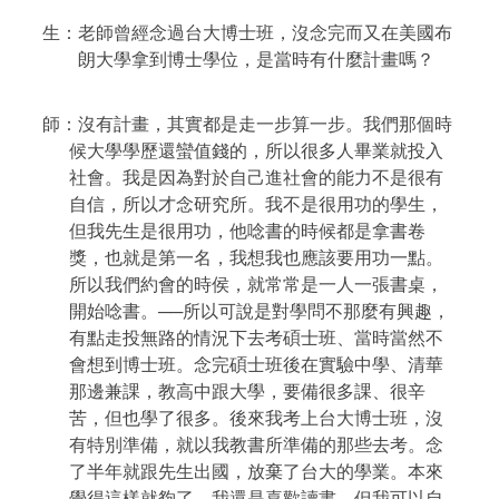
生：老師曾經念過台大博士班，沒念完而又在美國布
朗大學拿到博士學位，是當時有什麼計畫嗎？
師：沒有計畫，其實都是走一步算一步。我們那個時
候大學學歷還蠻值錢的，所以很多人畢業就投入
社會。我是因為對於自己進社會的能力不是很有
自信，所以才念研究所。我不是很用功的學生，
但我先生是很用功，他唸書的時候都是拿書卷
獎，也就是第一名，我想我也應該要用功一點。
所以我們約會的時侯，就常常是一人一張書桌，
開始唸書。──所以可說是對學問不那麼有興趣，
有點走投無路的情況下去考碩士班、當時當然不
會想到博士班。念完碩士班後在實驗中學、清華
那邊兼課，教高中跟大學，要備很多課、很辛
苦，但也學了很多。後來我考上台大博士班，沒
有特別準備，就以我教書所準備的那些去考。念
了半年就跟先生出國，放棄了台大的學業。本來
覺得這樣就夠了，我還是喜歡讀書，但我可以自