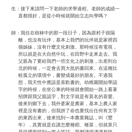
生：接下來請問一下老師的求學過程。老師的成績一
直都很好，是從小時候就開始立志向學嗎？
師：我住在樹林中的那一段日子，因為跟村子很隔
離，也沒有玩伴，基本上我們的玩伴就是家裡四
個姊妹，沒有什麼文化刺激。那時候沒有電視，
所以就是在大自然中玩，在田野中走來走去。我
父親為了要給我們一些文化上的刺激，出差到台
北的時候，一定會去買大批的書回來。在這種比
較孤立的環境中，書變成最好的朋友。不過我
想，我天性中應該是喜歡書的。幼稚園開始學認
字的時候，在坐公車的時候就會開始一路上看著
招牌跟我父親認字，對文字就是有莫名的喜愛。
後來到鄉下去，我外婆家是農家，基本上農人家
裡是沒有書的，但我拼了命也要找出任何有文字
的東西出來，後來找到一本農業雜誌，叫《豐
年》，其實就是在講怎麼種稻、種菜，但就算只
是從裡面找到一篇小笑話，我都讀得津津有味。