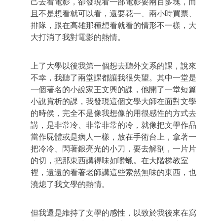
己去看電影，卻發現看一部電影要兩百多塊，而
且不是想看就可以看，還要花一、兩小時買票、
排隊，跟在高雄那種想看就看的情形不一樣，大
大打消了我對電影的熱情。
上了大學以後我第一個想去聽外文系的課，說來
不幸，我聽了兩堂課都讓我很失望。其中一堂是
一個著名的小說家王文興的課，他開了一堂短篇
小說賞析的課，我發現這個文學大師在面對文學
的時侯，完全不是像我想像的用很感性的方式去
講，是非常冷、非常非常的冷，就像把文學作品
當作屍體或是病人一樣，放在手術台上，拿著一
把冷冷、閃著銀亮光的小刀，要去解剖，一片片
的切，把那東西講得味如嚼蠟。在大階梯教室
裡，遠遠的看著老師講這些索然無味的東西，也
澆熄了我文學的熱情。
但我還是維持了文學的感性，以致於我後來在寫