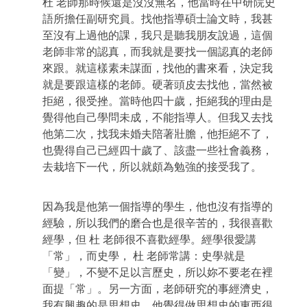
杜
老師那時候還是沒沒無名，他當時在中研院史
語所擔任副研究員。找他指導碩士論文時，我甚
至沒有上過他的課，我只是聽我朋友說過，這個
老師非常的認真，而我就是要找一個認真的老師
來跟。就這樣素未謀面，找他的書來看，決定我
就是要跟這樣的老師。硬著頭皮去找他，當然被
拒絕，很受挫。當時他四十歲，拒絕我的理由是
覺得他自己學問未成，不能指導人。但我又去找
他第二次，找我未婚夫陪著壯膽，他拒絕不了，
也覺得自己已經四十歲了、該盡一些社會義務，
去栽培下一代，所以就頗為勉強的接受我了。
因為我是他第一個指導的學生，他也沒有指導的
經驗，所以我們的磨合也是很辛苦的，我很喜歡
經學，但
杜 老師很不喜歡經學。經學很愛講
「常」，而史學，
杜 老師常講：史學就是
「變」，不變不足以言歷史，所以妳不要老在裡
面提「常」。另一方面，老師研究的事經濟史，
我有興趣的是思想史，他覺得做思想史的東西很