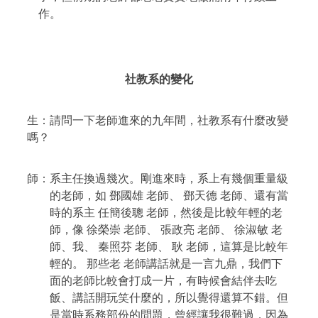
作。
社教系的變化
生
：請問一下老師進來的九年間，社教系有什麼改變
嗎？
師：系主任換過幾次。剛進來時，系上有幾個重量級
的老師，如
鄧國雄 老師、
鄧天德 老師、還有當
時的系主
任簡後聰 老師，然後是比較年輕的老
師，像
徐榮崇 老師、
張政亮 老師、
徐淑敏 老
師、我、
秦照芬 老師、
耿 老師，這算是比較年
輕的。
那些老 老師講話就是一言九鼎，我們下
面的老師比較會打成一片，有時候會結伴去吃
飯、講話開玩笑什麼的，所以覺得還算不錯。但
是當時系務部份的問題，曾經讓我很難過，因為