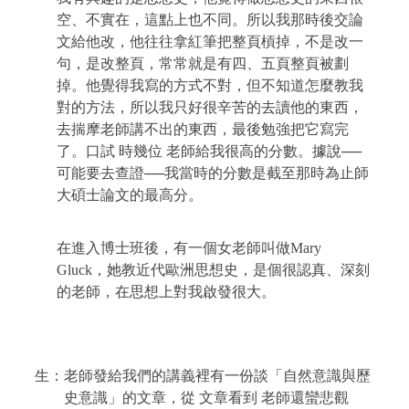
空、不實在，這點上也不同。所以我那時後交論
文給他改，他往往拿紅筆把整頁槓掉，不是改一
句，是改整頁，常常就是有四、五頁整頁被劃
掉。他覺得我寫的方式不對，但不知道怎麼教我
對的方法，所以我只好很辛苦的去讀他的東西，
去揣摩老師講不出的東西，最後勉強把它寫完
了。口試
時幾位 老師給我很高的分數。據說──
可能要去查證──我當時的分數是截至那時為止師
大碩士論文的最高分。
在進入博士班後，有一個女老師叫做
Mary
Gluck
，她教近代歐洲思想史，是個很認真、深刻
的老師，在思想上對我啟發很大。
生：老師發給我們的講義裡有一份談「自然意識與歷
史意識」的文章，從
文章看到 老師還蠻悲觀