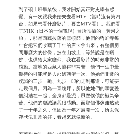
到了碩士班畢業後，我才開始真正對史學有感
覺。有一次跟我未婚夫去看
MTV
（當時沒有第四
台，如果想看什麼影片，要去
MTV
看）。我們看
了
NHK
（日本的一個電視）台所拍攝的「黃河之
旅」，那是西藏拉薩的雪頓節，他們的哲蚌寺每
年會把它們收藏了千年的唐卡拿出來，有整個房
間那麼大的佛像，披在山坡上，等於說是在曬
佛，也供給大家瞻仰。我在看影片的時候非常的
感動。當地的西藏人過得非常苦，他們一生中最
期待的可能就是去那邊朝聖一次。他她們非常的
虔誠的三步一跪、九步一叩的走到那邊，可能要
走幾個月。因為一直跪拜，所以他她們的頭髮整
個糾結在一起，全身都是泥，風塵僕僕的極為辛
苦。他們的虔誠讓我很感動。而那個佛像雖然藏
了一千年之久，但因為一年才展開一次，所以保
存狀況非常的好，看起來就像新的。