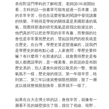
表你對這門學科的了解程度。老師說
OK
就開始
看，主科的話一份書單可能有超過一百本書，讀
的非常辛苦，但也在這麼密集的閱讀中發現讀書
的快樂。不曉得是學校的關係還是美國那邊的風
氣，我覺得那邊的研究風氣是跟我比較接近的，
他們真的可以把史學寫的非常有趣，而整個的社
會也是非常重視歷史的，譬如說我們的校長就是
念歷史。在台灣，學歷史算是蠻邊緣的，說我們
是學歷史的都有點心虛，人家會問：學歷史要幹
嘛？有什麼用？在那邊的話，就會覺得歷史是每
個人都應該學的，是一種素養。妳若說妳是布朗
歷史系的，別人還會向妳投以敬意的一瞥。整個
氣氛不一樣，歷史做的很活。第一年很辛苦，唸
到第二、第三年以後就整個豁然開朗，脫了一層
皮以後就整個脫胎換骨，眼界就不一樣了。
如果在台大念博士班的話，會很辛苦，就像有一
層看不見的牆壁擋住了我，擋住了視線、視野，