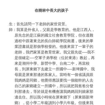
在樹林中長大的孩子
生
：
首先請問一下老師的家世背景。
師
：
我算是外省人，父親是學教育的。他是江西人，
原先念的是江蘇的國立社會教育學院，但在逃難
過程中跟著東北的長白師範學院南遷，後來的畢
業證書就是那個學校發的。他後來當了一輩子的
老師，我們家算是教育世家。我父親先從──我不
是很確定──空軍子弟學校（位於東港）教起，再
來是潮州中學、新營中學、台南二中，再當校
長，到屏東鄉下去建立一所國中──新埤國中。我
母親是屏東那邊的客家人。當時有一個省議員跟
我媽媽是同鄉，他覺得應該要找一個能幹的人去
自己的家鄉建立一所國中，所以就把我爸爸分發
到那邊去，等於就是有機會讓我媽媽回到娘家那
邊去住。所以我小時候在屏東鄉下（屏東縣新埤
鄉），從小學二年級讀到小學六年級。但後來我