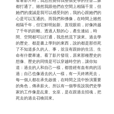
看著影片時，我忽然覺得我整個史學的任督二脈
都打通了。雖然我跟他們在空間上相隔千里，但
她們的虔誠是我可以感受到的，我的心跟她們的
心是可以互通的。而我們和佛像，在時間上雖然
相隔千年，但它鮮明如新、直現眼前，好像跨越
了千年的距離。透過人類的心，產生連結，時
間、空間都可以打通，我忽然流下淚來。過去學
的歷史、都是書上學到的東西，說的都是那些死
了不知道多久的人、事，並沒有跟妳的生活、生
命有什麼牽連。看了影片發現，原來那種歷史的
想像、歷史的同情是可以穿越時空的，讓你知
道：過去的人和自己一樣，都曾經有血有肉的活
過；自己也像過去的人一樣，有一天終將死去，
每一個人都在承先啟後，在時間之流中扮演重要
的角色，傳承薪火。所以有一個學長說我們史學
家的工作像是乩童、女巫，是在跟過去招魂，把
死去的過去召喚回來。