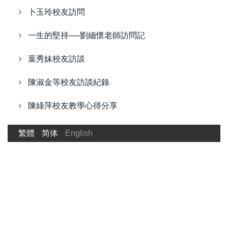
卜玉玲校友訪問
一生的堅持──劉緬懷老師訪問記
葉秀妹校友訪談
陳淑金等校友訪談紀錄
陳綠萍校友教學心得分享
繁體
简体
English