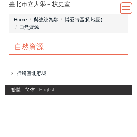
臺北市立大學－校史室
Jump
to
the
Home
與總統為鄰
博愛特區(附地圖)
main
自然資源
content
block
自然資源
行腳臺北府城
繁體
简体
English