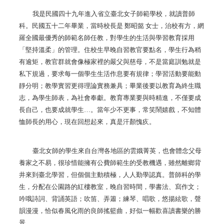
我是民國四十九年進入省立臺北女子師範學校，就讀普師
科。民國五十二年畢業，當時校長是
鄭昭懿
女士，治校有方，網
羅全國最優秀的師範名師任教，對學生的生活與學習教育採用
「堅持溫柔」的管理。住校生早晚自習教官要點名，學生行為稍
有逾矩，教官群就會像極家裡的嚴父與慈母，不是當庭訓勉就是
私下規過，要求每一個學生生活作息要有規律；學習活動要能動
靜分明；教學實習更得理論實務兼具；畢業後要以教育為終生職
志，為學生師表，為社會奉獻。教育專業要與時精進，不僅要成
長自己，也要成就學生
…
。當年少不更事，常笑鬧嬉戲，不知體
恤師長的用心，現在回想起來，真是汗顏愧疚。
臺北女師的學生來自台灣各地區的雲娥菁英，也會體念父母
養家之不易，很珍惜能擁有公費師範生的受教機遇，雖然離鄉背
井來到臺北學習，但個個主動積極，人人勤學認真。普師科的學
生，分配在公園路的紅樓教室，晚自習時間，學書法、寫作文；
吟哦詩詞、背誦英語；吹笛、弄簫；練琴、唱歌，悠揚絃歌，聲
韻漫漫，恰似春風化雨的良師搖籃曲，好似一幅歡喜讀書樂的勝
景。