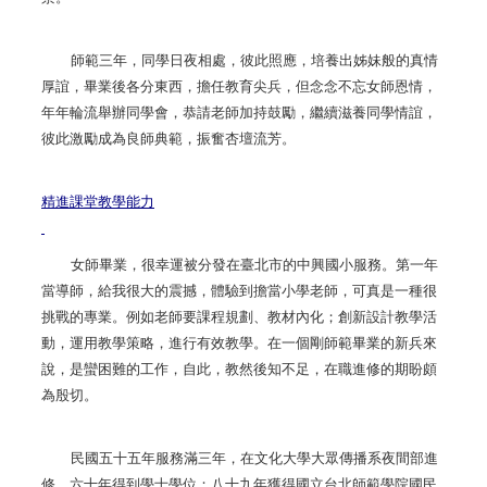
師範三年，同學日夜相處，彼此照應，培養出姊妹般的真情
厚誼，畢業後各分東西，擔任教育尖兵，但念念不忘女師恩情，
年年輪流舉辦同學會，恭請老師加持鼓勵，繼續滋養同學情誼，
彼此激勵成為良師典範，振奮杏壇流芳。
精進課堂教學能力
女師畢業，很幸運被分發在臺北市的中興國小服務。第一年
當導師，給我很大的震撼，體驗到擔當小學老師，可真是一種很
挑戰的專業。例如老師要課程規劃、教材內化；創新設計教學活
動，運用教學策略，進行有效教學。在一個剛師範畢業的新兵來
說，是蠻困難的工作，自此，教然後知不足，在職進修的期盼頗
為殷切。
民國五十五年服務滿三年，在文化大學大眾傳播系夜間部進
修，六十年得到學士學位；八十九年獲得國立台北師範學院國民