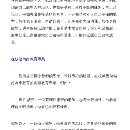
喜歡鋒芒外露的人，認為自己有許多地方需要成長與突破，例如
訓練自己面對人群說話，先寫好講稿，然後不斷的練習，再上台
說話。例如去議會接受預算審查，一定先請教別人自己不懂的地
方，然後寫下說稿，再從容應付；凡事先努力做功課，然後勇於
面對；遇事保持低調作風，穿著講求樸實自在；與人和諧相處，
處事態度上盡量要求自己積極與謙虛，不斷的砥礪自己追求成
長。
在校儲備好教育專業
對有志當國小教師的學弟、學妹衷心的建議，在校就應儲備
好為來教育的各種教育專業。例如：
理性思辨：一位有理性思辨的老師，思考比較周延，分析事
理會比較清晰，做事也比較有條理。
誠懇為人：一位做人誠懇，做事實在的老師，才會受到家長的尊