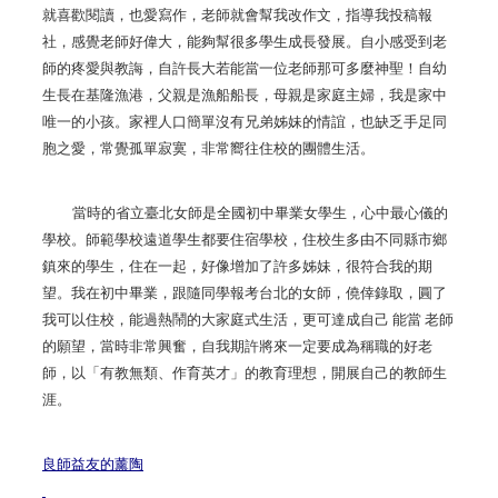
就喜歡閱讀，也愛寫作，老師就會幫我改作文，指導我投稿報
社，感覺老師好偉大，能夠幫很多學生成長發展。自小感受到老
師的疼愛與教誨，自許長大若能當一位老師那可多麼神聖！自幼
生長在基隆漁港，父親是漁船船長，母親是家庭主婦，我是家中
唯一的小孩。家裡人口簡單沒有兄弟姊妹的情誼，也缺乏手足同
胞之愛，常覺孤單寂寞，非常嚮往住校的團體生活。
當時的省立臺北女師是全國初中畢業女學生，心中最心儀的
學校。師範學校遠道學生都要住宿學校，住校生多由不同縣市鄉
鎮來的學生，住在一起，好像增加了許多姊妹，很符合我的期
望。我在初中畢業，跟隨同學報考台北的女師，僥倖錄取，圓了
我可以住校，能過熱鬧的大家庭式生活，更可達成自己
能當
老師
的願望，當時非常興奮，自我期許將來一定要成為稱職的好老
師，以「有教無類、作育英才」的教育理想，開展自己的教師生
涯。
良師益友的薰陶