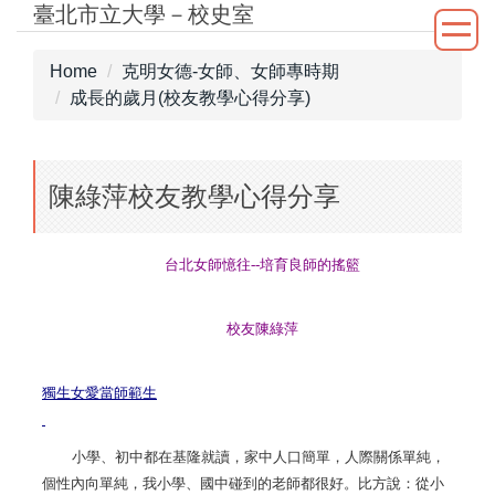
臺北市立大學－校史室
Jump
to
the
Home
克明女德-女師、女師專時期
main
成長的歲月(校友教學心得分享)
content
block
陳綠萍校友教學心得分享
台北女師憶往--培育
良師的搖籃
校友陳綠萍
獨生女愛當師範生
小學、初中都在基隆就讀，家中人口簡單，人際關係單純，
個性內向單純，我小學、國中碰到的老師都很好。比方說：從小