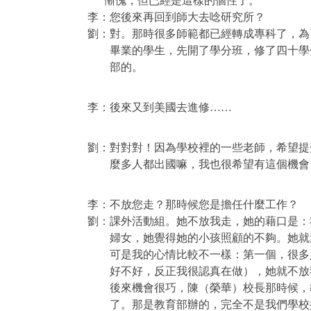
慚愧，但已經是這樣的個性了。
李：您後來再回到師大去唸研究所？
劉：對。那時很多師範都已經轉成專科了，為
畢業的學生，先開了學分班，修了四十學
部的。
李：後來又到美國去進修……
劉：對對對！因為學校裡的一些老師，希望提
麼多人都出國嘛，我也很希望有這個機會
李：不放您走？那時候您是擔任什麼工作？
劉：課外活動組。她不放我走，她的藉口是：
婦女，她覺得她的小孩照顧的不夠。她就
可是我的心情比較不一樣：第一個，很多
好不好，反正我很認真在做），她就不放
後來機會很巧，陳（榮華）校長那時候，
了。那是教育部辦的，完全不是我們學校