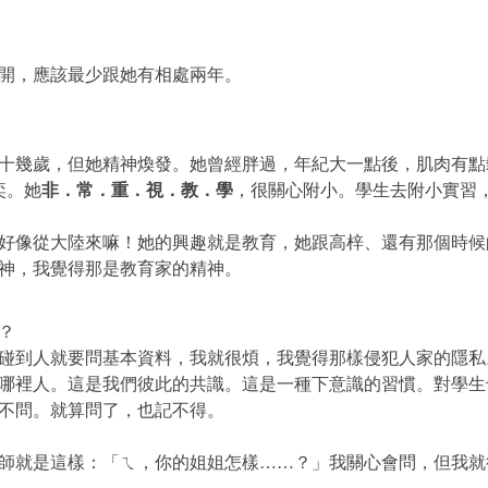
開，應該最少跟她有相處兩年。
十幾歲，但她精神煥發。她曾經胖過，年紀大一點後，肌肉有點
奕。她
非．常．重．視．教．學
，很關心附小。學生去附小實習
好像從大陸來嘛！她的興趣就是教育，她跟高梓、還有那個時候
神，我覺得那是教育家的精神。
？
碰到人就要問基本資料，我就很煩，我覺得那樣侵犯人家的隱私
哪裡人。這是我們彼此的共識。這是一種下意識的習慣。對學生
不問。就算問了，也記不得。
師就是這樣：「ㄟ，你的姐姐怎樣……？」我關心會問，但我就