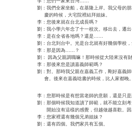
李：您們一家來台灣……
劉：我們全家坐船，在基隆上岸。我父母的朋
慶的時候，大宅院裡結拜姐妹。
李：您後來就在台北成長嗎？
劉：我小學六年念了十一校次。移出去，遷出
李：是在全省各地嗎？還是……
劉：台北到台中。光是台北就有好幾個學校，
李：那是因為……？
劉：
因為父親調職嘛！那時候從大陸來沒有
李：那後來您是讀嘉義師範嗎？
劉：對。那時我父親在嘉義工作，剛好嘉義師
會。後來在嘉義唸書的時候，比人家都晚
李：您那時候是有想當老師的意願，還是只是
劉：那個時候我知道讀了師範，就不能立刻考
開始沒有這樣的感覺，但越做越喜歡。因
李：您家裡還有幾個兄弟姐妹？
劉：還有四個。我們家共有五個。