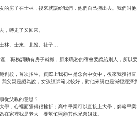
友的房子在士林，後來就讓給我們，他們自己搬出去。我們叫他
去，轉走了又回來。
士林、士東、北投、社子
…
財產，職務調動有房子就搬，原來職務的宿舍要讓給別人，所以
範創校，首次招生。實際上我初中是念台中女中，後來我獲得直
。我父親是認為說，女孩讀師範比較好，對他來講也是減輕經濟
順從父親的意思？
大學，心裡面覺得很挫折；高中畢業可以直接上大學，師範畢業
為在家裡我是老大，要幫忙照顧其他兄弟姐妹。