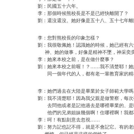
劉：民國五十六年。
李：那個時候熊校長是不是已經快離開了？
劉：還沒還沒。她好像是五十八、五十七年離
李：您對熊校長的印象怎樣？
劉：我很敬佩她！認識她的時候，她已經有六
神、她的做事，好像是精神不墜，神采奕
李：她來本校之前，是在做什麼事？
劉：她來本校之前喔！？……我不清楚耶！她
同一個年代的人，都有老一輩教育家的精
李：她們過去在大陸是畢業於女子師範大學嗎
劉：我不清楚耶！因為我父親是做警察，每次
去問他或者是記他過去是哪裡畢業的、是
他們的兄弟姐妹幾個啊！住哪裡啊！我都
李：呵！有點刻意去忽視……
劉：努力記也記不得，就是不會記它。有的老