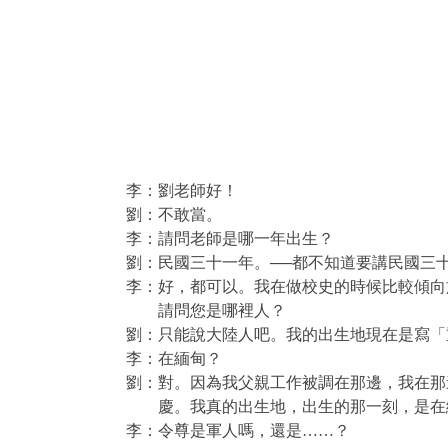
李：劉老師好！
劉：不敢當。
李：請問老師是哪一年出生？
劉：民國三十一年。──都不知道要講民國三
李：好，都可以。我在做校史的時候比較傾向
請問您是哪裡人？
劉：只能說大陸人吧。我的出生地現在是寫「
李：在緬甸？
劉：對。因為我父親工作被調在那邊，我在那
慶。我真的出生地，出生的那一刻，是在
李：令尊是軍人嗎，還是……？