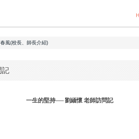
春風(校長、師長介紹)
問記
一生的堅持──
劉緬懷
老師訪問記