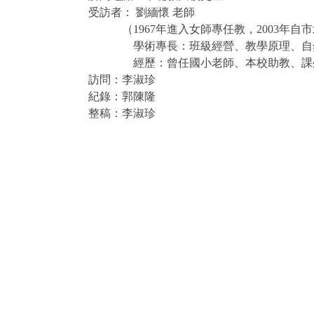
受訪者：
劉緬懷
老師
（
1967
年進入女師專任教，
2003
年自市
學術專長：班級經營、教學原理、自
經歷：曾任國小老師、本校助教、課
訪問：李淑珍
紀錄：郭陳隆
整稿：李淑珍