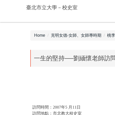
Jump
臺北市立大學－校史室
to
the
main
content
block
Home
克明女德-女師、女師專時期
桃李
一生的堅持──劉緬懷老師訪
訪問時間：
2007
年
5
月
11
日
訪問地點：市北教大校史室