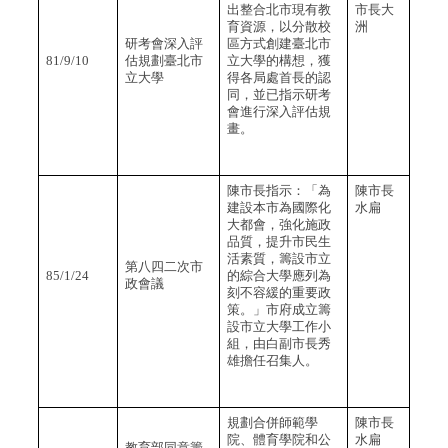
出整合北市現有教
市長大
育資源，以分散校
洲
研考會深入評
區方式創建臺北市
81/9/10
估規劃臺北市
立大學的構想，獲
立大學
得各局處首長的認
同，並已指示研考
會進行深入評估規
畫。
陳市長指示：「為
陳市長
建設本市為國際化
水扁
大都會，強化施政
品質，提升市民生
活素質，籌設市立
第八四二次市
85/1/24
的綜合大學應列為
政會議
刻不容緩的重要政
策。」市府成立籌
設市立大學工作小
組，由白副市長秀
雄擔任召集人。
規劃合併師範學
陳市長
院、體育學院和公
水扁
教育部同意籌