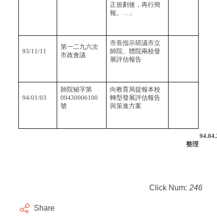
正規劃後，再行簡
報。…」
市長指示研議市立
第一二九六次
93/11/11
師院、體院兩校發
市政會議
展評估報告
師院秘字第
向教育局提報本校
94/01/03
09430006100
轉型發展評估報告
號
與策進方案
94.04.
整理
Click Num:
246
Share