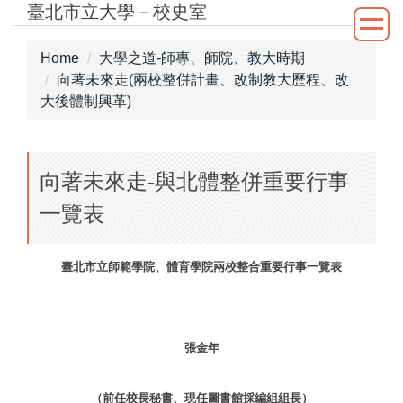
臺北市立大學－校史室
Jump
to
the
Home
大學之道-師專、師院、教大時期
main
向著未來走(兩校整併計畫、改制教大歷程、改
content
大後體制興革)
block
向著未來走-與北體整併重要行事
一覽表
臺北市立師範學院、體育學院兩校整合重要行事一覽表
張金年
（前任校長秘書、現任圖書館採編組組長）