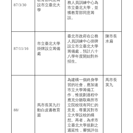
務人員訓練中心為
87/3/30
設市立臺北大
市立臺北大學，並
學
獲教育部同意籌
設。
臺北市政府在公務
陳市長
人員訓練中心掛牌
水扁
市立臺北大學
設立市立臺北大學
87/11/16
掛牌設立籌備
籌備處，預計八十
處
八學年度開始對外
招生。
為建構一個終身學
馬市長
習的社會，應加速
英九
市立大學籌備工
作，惟規劃過程中
應充分聽取兩所市
馬市長英九行
立院校現有同仁的
88/
動白皮書教育
意見，尊重其對市
篇
立大學設校的構
想。再者，為求市
立臺北大學規劃之
週延性，審慎評估