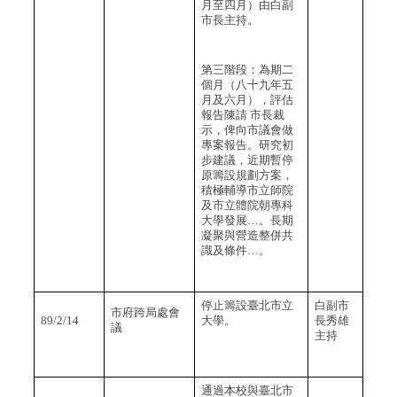
月至四月）由白副
市長主持。
第三階段：為期二
個月（八十九年五
月及六月），評估
報告陳請
市長裁
示，俾向市議會做
專案報告。研究初
步建議，近期暫停
原籌設規劃方案，
積極輔導市立師院
及市立體院朝專科
大學發展…。長期
凝聚與營造整併共
識及條件…。
停止籌設臺北市立
白副市
市府跨局處會
89/2/14
大學。
長秀雄
議
主持
通過本校與臺北市