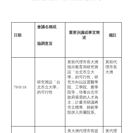
會議名稱或
重要決議或事宜簡
日期
備註
述
協調意旨
黃前代理市長大洲
黃前代
指示教育局研究籌
理市長
設「台北市立大
大洲
學」的可行性，研
研究籌設「台
究方向以設置醫學
79/8/18
北市立大學」
院、工學院、農學
的可行性
院等，培養台北市
政府亟需的人才為
主；計畫另研議將
市立體專、師範學
院併入所屬院系。
黃大洲代理市長提
黃代理