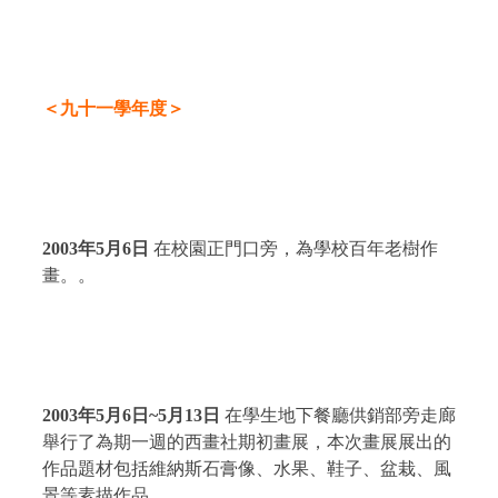
＜九十一學年度＞
2003
年
5
月
6
日
在校園正門口旁，為學校百年老樹作
畫。。
2003
年
5
月
6
日
~
5
月13
日
在學生地下餐廳供銷部旁走廊
舉行了為期一週的西畫社期初畫展，本次畫展展出的
作品題材包括維納斯石膏像、水果、鞋子、盆栽、風
景等素描作品。。