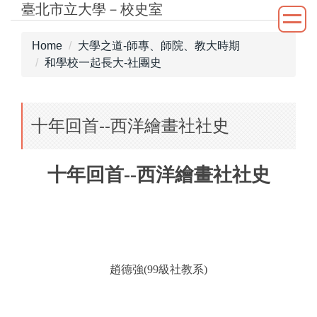
臺北市立大學－校史室
Jump
to
the
Home
大學之道-師專、師院、教大時期
main
和學校一起長大-社團史
content
block
十年回首--西洋繪畫社社史
十年回首
--
西洋繪畫社社史
趙德強
(99
級社教系
)