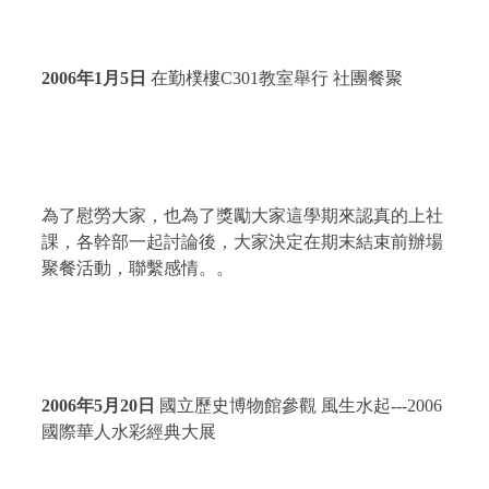
2006
年
1
月
5
日
在勤樸樓
C301
教室舉行 社團餐聚
為了慰勞大家，也為了獎勵大家這學期來認真的上社
課，各幹部一起討論後，大家決定在期末結束前辦場
聚餐活動，聯繫感情。。
2006
年
5
月
20
日
國立歷史博物館參觀 風生水起
---2006
國際華人水彩經典大展