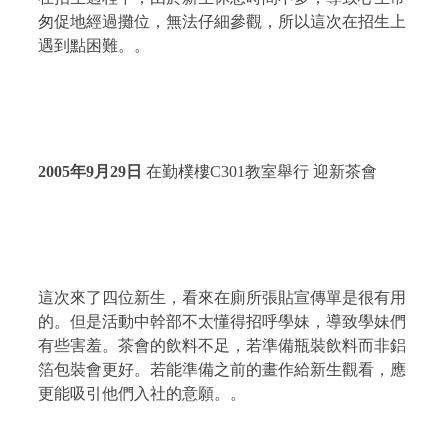
匆促地經過攤位，無法仔細參觀，所以這次在招生上
遇到點困難。。
2005
年
9
月
29
日
在勤樸樓
C301
教室舉行 迎新茶會
這次來了四位新生，看來在廁所張貼宣傳單是很有用
的。但是活動中幹部不太懂得招呼學妹，導致學妹們
有些害羞。茶會的飲料不足，若準備瓶裝飲料而非鋁
箔包裝會更好。若能準備之前的畫作給新生觀看，應
更能吸引他們入社的意願。。