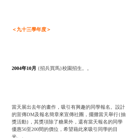
＜九十三學年度＞
2004
年
10
月
{
招兵買馬
}
校園招生。。
當天展出去年的畫作，吸引有興趣的同學報名。設計
的宣傳
DM
及報名簡章來宣傳社團，擺攤當天舉行
{
抽
獎活動
}
，其獎項除了糖果外，還有當天報名的同學
優惠
50
至
200
間的價位，希望藉此來吸引同學的目
光。。