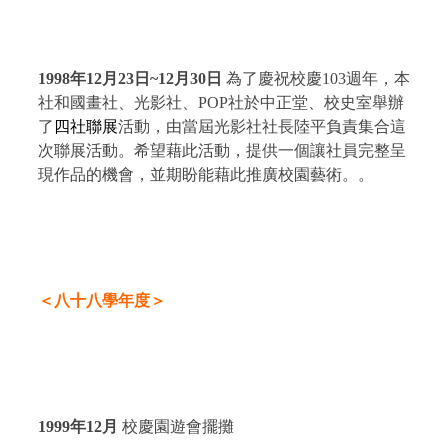
1998
年
12
月
23
日
~
12
月30
日
為了慶祝校慶
103
週年，本
社和國畫社、光影社、
POP
社於中正堂、校史室舉辦
了
四社聯展
活動，由當屆光影社社長陸平負責集合這
次聯展活動。希望藉此活動，提供一個讓社員完整呈
現作品的機會，並期盼能藉此推廣校園藝術。。
＜八十八學年度＞
1999
年
12
月
校慶園遊會擺攤