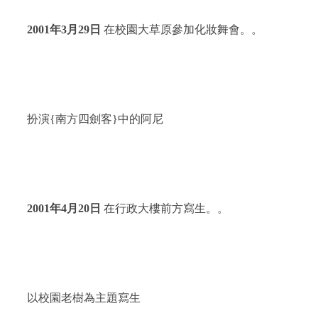
2001
年
3
月
29
日
在校園大草原參加化妝舞會。。
扮演
{
南方四劍客
}
中的阿尼
2001
年
4
月
20
日
在行政大樓前方寫生。。
以校園老樹為主題寫生