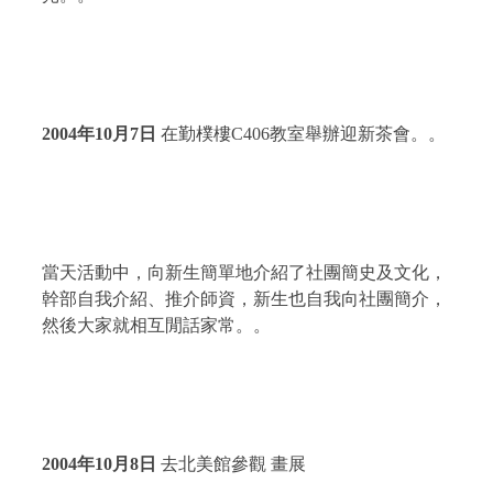
2004
年
10
月
7
日
在勤樸樓
C406
教室舉辦迎新茶會。。
當天活動中，向新生簡單地介紹了社團簡史及文化，
幹部自我介紹、推介師資，新生也自我向社團簡介，
然後大家就相互閒話家常。。
2004
年
10
月
8
日
去北美館參觀 畫展