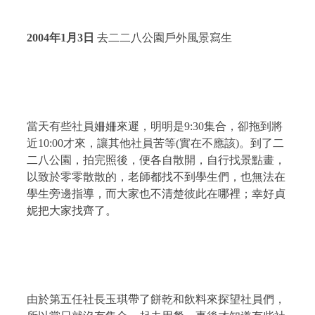
2004
年
1
月
3
日
去二二八公園戶外風景寫生
當天有些社員姍姍來遲，明明是
9:30
集合，卻拖到將
近
10:00
才來，讓其他社員苦等
(
實在不應該
)
。到了二
二八公園，拍完照後，便各自散開，自行找景點畫，
以致於零零散散的，老師都找不到學生們，也無法在
學生旁邊指導，而大家也不清楚彼此在哪裡；幸好貞
妮把大家找齊了。
由於第五任社長玉琪帶了餅乾和飲料來探望社員們，