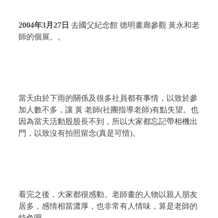
2004
年
3
月
27
日
去國父紀念館 德明畫廊參觀 黃永和老
師的個展。。
當天由於下雨的關係及很多社員都有事情，以致於參
加人數不多，讓
黃 老師
(
社團指導老師
)
有點失望。也
因為當天活動股股長不到，所以大家都忘記帶相機出
門，以致沒有拍照留念
(
真是可惜
)
。
看完之後，大家都很感動。老師畫的人物以親人朋友
居多，感情相當濃厚，也非常有人情味，算是老師的
特色吧。。