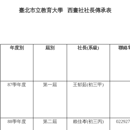
臺北市立教育大學
西畫社社長傳承表
年度別
屆別
社長
(
系級
)
聯絡
87
學年度
第一屆
王郁茹
(
初
三甲
)
88
學年度
第二屆
賴佳
岑
(
初三丙
)
02292