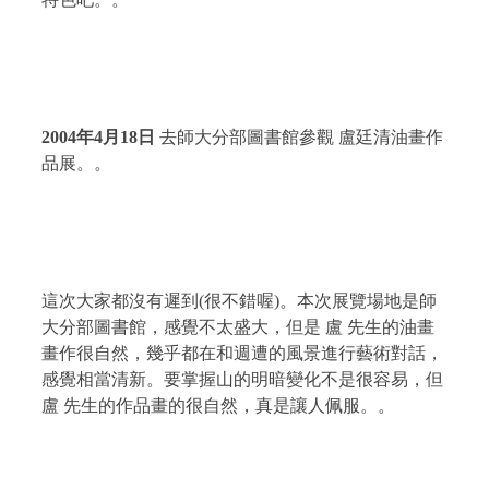
2004
年
4
月
18
日
去師大分部圖書館參觀 盧廷清油畫作
品展。。
這次大家都沒有遲到
(
很不錯喔
)
。本次展覽場地是師
大分部圖書館，感覺不太盛大，但是
盧 先生的油畫
畫作很自然，幾乎都在和週遭的風景進行藝術對話，
感覺相當清新。要掌握山的明暗變化不是很容易，但
盧 先生的作品畫的很自然，真是讓人佩服。。