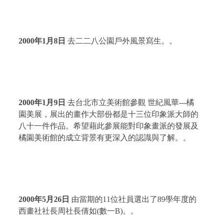
2000
年
1
月
8
日
去二二八公園戶外風景寫生。。
2000
年
1
月
9
日
去台北市立美術館參觀 世紀風華
---
橘
園美展，展出的畫作大部份都是十三位印象派大師的
八十一件作品。希望藉此參展能對印象畫派的發展及
橘園美術館的成立背景有更深入的認識與了解。。
2000
年
5
月
26
日
由當期的
11
位社員選出了
89
學年度的
西畫社社長周社長倩如
(
數一
B)
。。