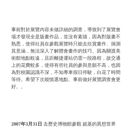
事前對於展覽內容未做詳細的調查，導致到了展覽會
場才發現全是版畫作品，並沒有素描，因為對版畫不
熟悉，使得社員在參觀展覽時只能去欣賞畫作、揣測
其意涵，無法深入了解體會畫作的技巧。因為關渡美
術館地點較遠，且距離捷運站仍需一段路程，故交通
上的花費較多，使得有些社員的參與意願不高，也因
為對校園認識不深，不知專車假日停駛，白花了時間
等待。希望下次能慎選地點、事前做好展覽調查會更
好。。
2007
年
3
月
31
日
去歷史博物館參觀 妮基的異想世界