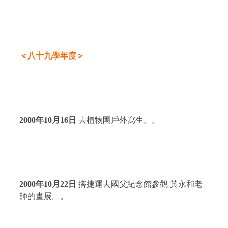
＜八十九學年度＞
2000
年
10
月
16
日
去植物園戶外寫生。。
2000
年
10
月
22
日
搭捷運去國父紀念館參觀 黃永和老
師的畫展。。