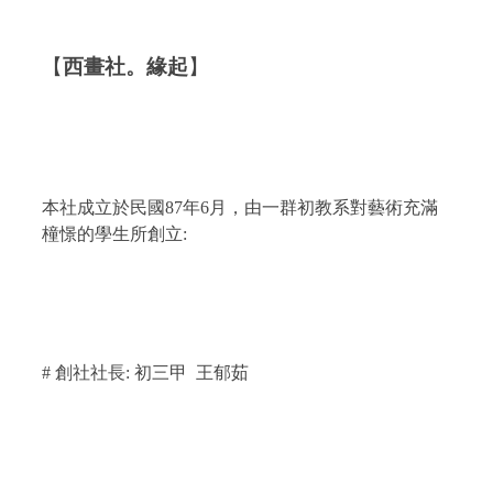
【
西畫社。緣起
】
本社成立於民國
87
年
6
月，由一群初教系對藝術充滿
橦憬的學生所創立
:
#
創社社長
:
初
三甲
王郁茹