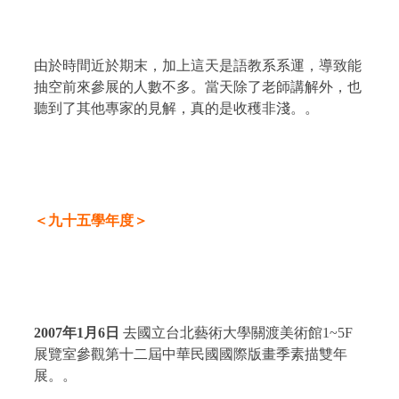
由於時間近於期末，加上這天是語教系系運，導致能
抽空前來參展的人數不多。當天除了老師講解外，也
聽到了其他專家的見解，真的是收穫非淺。。
＜九十五學年度＞
2007
年
1
月
6
日
去國立台北藝術大學關渡美術館
1~
5F
展覽室參觀第十二屆中華民國國際版畫季素描雙年
展。。