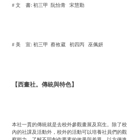
#
文
書
:
初
三甲
阮怡青
宋慧勤
#
美
宣
:
初
三甲
蔡攸葳
初四丙
巫佩妍
【西畫社。傳統與特色】
本社一貫的傳統就是去校外參觀畫展及寫生。除了校
內的社課及活動外，校外的活動可以培養社員們的觀
察能力，了解不同創作要素的效果與差異，以方便進