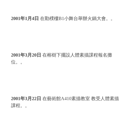
2001
年
1
月
4
日
在勤樸樓
B1
小舞台舉辦火鍋大會。。
2001
年
3
月
20
日
在榕樹下擺設人體素描課程報名攤
位。。
2001
年
3
月
22
日
在藝術館
A410
素描教室 教受人體素描
課程。。