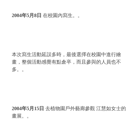
2004
年
5
月
8
日
在校園內寫生。。
本次寫生活動延誤多時，最後選擇在校園中進行繪
畫，整個活動感覺有點倉卒，而且參與的人員也不
多。。
2004
年
5
月
15
日
去植物園戶外藝廊參觀 江慧如女士的
畫展。。