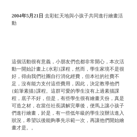
2004
年
5
月
21
日
去彩虹天地與小孩子共同進行繪畫活
動
這個活動很有意義，小朋友們也都非常開心，本次活
動一開始計畫上
{
水彩
}
課程，然而，學生家境不是很
好，得由我們社團自行消化經費，但本社的社費不
足，沒有能力支付這些費用，因此，決定教導他們
{
鉛筆素描
}
課程。這群可愛的學生沒有上過素描課
程，底子不好，但是，有些學生很有繪畫天份，真是
可造之材，在當任社長講解完畢後，便馬上讓小孩子
們進行繪畫，於是，有一些低年級的學生沒辦法進入
狀況，希望以後能夠事先示範一次，再讓他們開始繪
畫才是。。