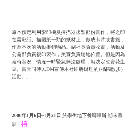
原本預定利用影印機及掃描器複製部份畫作，將之印
在雲彩紙、描圖紙一類的紙材上，做成卡片或書籤，
作為本次的活動推銷物品。副社長負責收畫，活動及
公關部負責複印製作，美宣負責場地佈置。但是因為
臨時狀況，情況一時緊急無法處理，就決定改賣花生
豆。當天同時以
DM
宣傳本社即將辦理的
{
橘園散步
}
活動。。
2000
年
1
月
6
日
~
1
月21
日
於學生地下餐廳舉辦 期末畫
禧
展
---