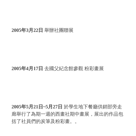
2005
年
3
月
22
日
舉辦社團聯展
2005
年
4
月
17
日
去國父紀念館參觀 粉彩畫展
2005
年
5
月
21
日
~
5
月27
日
於學生地下餐廳供銷部旁走
廊舉行了為期一週的西畫社期中畫展，展出的作品包
括了社員們的炭筆及粉彩畫。。