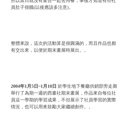
所以當日就沒有集合一起去用餐，事後才知道有些社
員肚子很餓
(
以後應該多注意
)
。
整體來說，這次的活動算是很圓滿的，而且作品也都
有交出來，以便於期末畫展時展出。。
2004
年
1
月
5
日
~
1
月10
日
於學生地下餐廳供銷部旁走廊
舉行了為期一週的西畫社期末畫展，作品來自每位社
員這一學期的學習成果，不但展示了社員學習的實際
情況，也可以用來鼓勵大家繼續創作。。