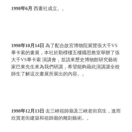
1998
年
6
月
西畫社成立。。
1998
年
10
月
14
日
為了配合故宮博物院展覽張大千
VS
畢卡索的畫展，本社於勤樸樓五樓國思教室舉辦了張
大千
VS
畢卡索 演講會，並請來歷史博物館研究藝術
家巴東先生來為我們研講，希望能夠藉此演講讓全校
師生了解這次畫展所展出的內容。。
1998
年
12
月
13
日
去三峽祖師廟及三峽老街寫生，進而
欣賞老街建築和祖師廟的雕刻藝術。。