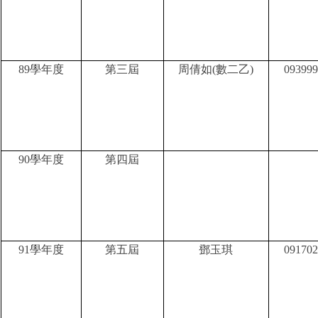
89
學年度
第三屆
周倩如
(
數二乙
)
09399
90
學年度
第四屆
91
學年度
第五屆
鄧玉琪
09170