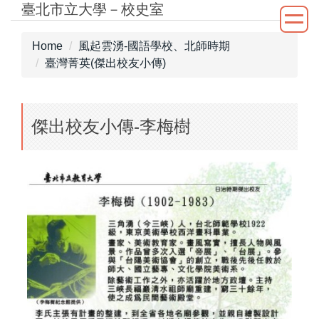
臺北市立大學－校史室
Jump
to
the
Home
風起雲湧-國語學校、北師時期
main
臺灣菁英(傑出校友小傳)
content
block
傑出校友小傳-李梅樹