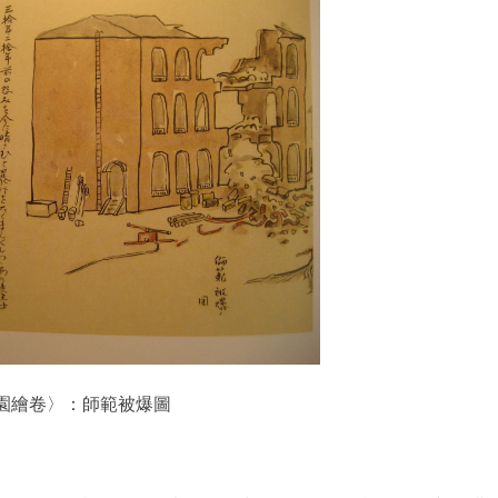
繪卷〉：師範被爆圖