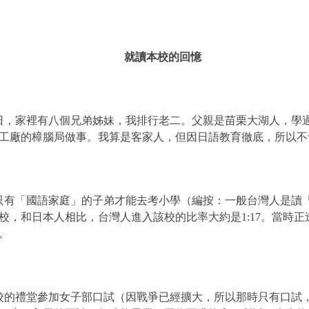
就讀本校的回憶
日，家裡有八個兄弟姊妹，我排行老二。父親是苗栗大湖人，學
工廠的樟腦局做事。我算是客家人，但因日語教育徹底，所以不
只有「國語家庭」的子弟才能去考小學（編按：一般台灣人是讀
校，和日本人相比，台灣人進入該校的比率大約是
1:17
。當時正
。
校的禮堂參加女子部口試（因戰爭已經擴大，所以那時只有口試