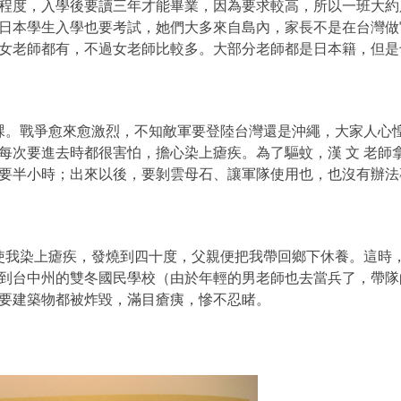
程度，入學後要讀三年才能畢業，因為要求較高，所以一班大約
日本學生入學也要考試，她們大多來自島內，家長不是在台灣做
女老師都有，不過女老師比較多。大部分老師都是日本籍，但是
課。戰爭愈來愈激烈，不知敵軍要登陸台灣還是沖繩，大家人心
每次要進去時都很害怕，擔心染上瘧疾。為了驅蚊，漢
文 老師
要半小時；出來以後，要剝雲母石、讓軍隊使用也，也沒有辦法
使我染上瘧疾，發燒到四十度，父親便把我帶回鄉下休養。這時
到台中州的雙冬國民學校（由於年輕的男老師也去當兵了，帶隊
要建築物都被炸毀，滿目瘡痍，慘不忍睹。