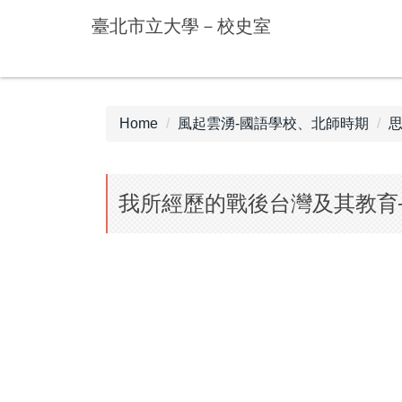
Jump
臺北市立大學－校史室
to
the
main
content
block
Home
風起雲湧-國語學校、北師時期
思
我所經歷的戰後台灣及其教育