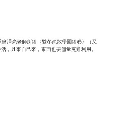
照鹽澤亮老師所繪〈雙冬疏散學園繪卷〉（又
生活，凡事自己來，東西也要儘量克難利用。