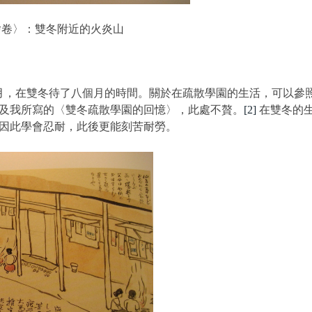
卷〉：雙冬附近的火炎山
月，在雙冬待了八個月的時間。關於在疏散學園的生活，可以參
及我所寫的〈雙冬疏散學園的回憶〉，此處不贅。
[2]
在雙冬的
因此學會忍耐，此後更能刻苦耐勞。