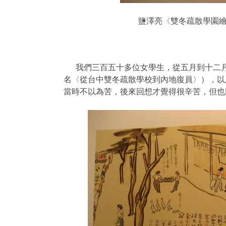
鹽澤亮〈雙冬疏散學園繪
我們三百五十多位女學生，從五月到十二
名〈從台中雙冬疏散學校到內地復員〉），以
當時不以為苦，後來回想才覺得很辛苦，但也