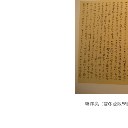
鹽澤亮〈雙冬疏散學園