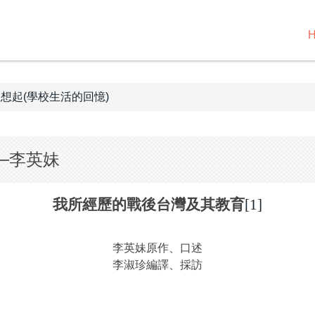
想起(學校生活的回憶)
─李英妹
我所經歷的戰後台灣及其教育
[1]
李英妹原作、口述
李淑珍編譯、採訪