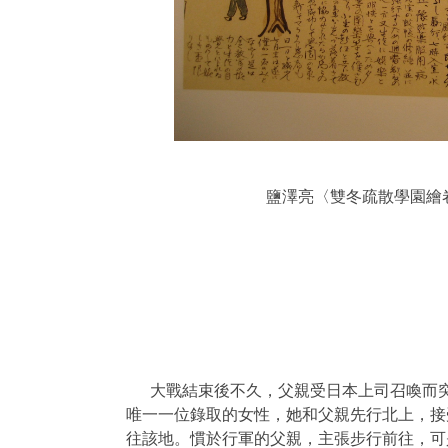
鹽澤亮〈雙冬疏散學園繪
大戰結束後不久，父親受日本上司召喚而
唯一一位錄取的女性，她和父親先行北上，接
往該地。慣於行軍的父親，主張步行前往，可