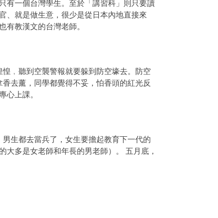
只有一個台灣學生。至於「講習科」則只要讀
官、就是做生意，很少是從日本內地直接來
也有教漢文的台灣老師。
惶惶﹐聽到空襲警報就要躲到防空壕去。防空
拿香去薰，同學都覺得不妥，怕香頭的紅光反
專心上課。
，男生都去當兵了，女生要擔起教育下一代的
的大多是女老師和年長的男老師）。
五月底，