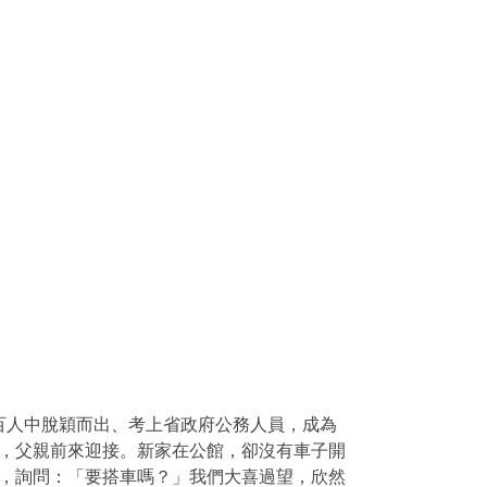
百人中脫穎而出、考上省政府公務人員，成為
，父親前來迎接。新家在公館，卻沒有車子開
，詢問：「要搭車嗎？」我們大喜過望，欣然