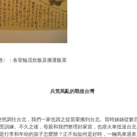
卷〉：各室輪流炊飯及搬運飯菜
兵荒馬亂的戰後台灣
突然調往台北，我們一家也因之從苗栗搬到台北。當時姊姊從數
受訓練。不久之後，母親和我們整理好家當，也搭火車抵達台北
是行李和年幼的孩子怎麼辦？正不知如何是好時，一輛馬車過來