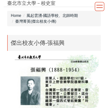
臺北市立大學－校史室
Jump
to
the
Home
風起雲湧-國語學校、北師時期
main
臺灣菁英(傑出校友小傳)
content
block
傑出校友小傳-張福興