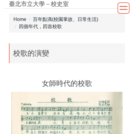
臺北市立大學－校史室
Jump
to
the
Home
百年點滴(校園掌故、日常生活)
main
四個年代，四首校歌
content
block
校歌的演變
女師時代的校歌