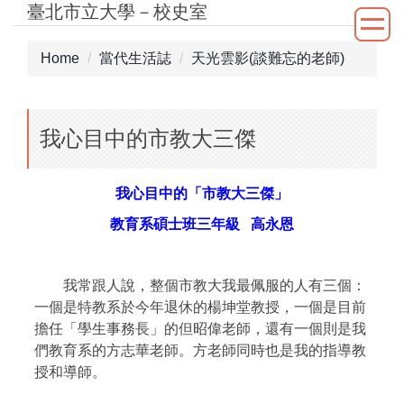
臺北市立大學－校史室
Jump
to
the
Home
當代生活誌
天光雲影(談難忘的老師)
main
content
block
我心目中的市教大三傑
我心目中的「市教大三傑」
教育系碩士班三年級 高永恩
我常跟人說，整個市教大我最佩服的人有三個：
一個是特教系於今年退休的楊坤堂教授，一個是目前
擔任「學生事務長」的但昭偉老師，還有一個則是我
們教育系的方志華老師。方老師同時也是我的指導教
授和導師。