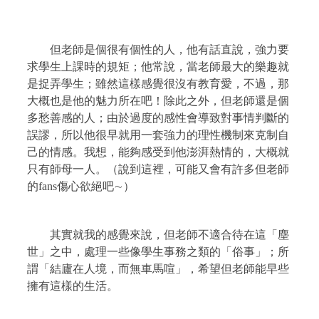
但老師是個很有個性的人，他有話直說，強力要
求學生上課時的規矩；他常說，當老師最大的樂趣就
是捉弄學生；雖然這樣感覺很沒有教育愛，不過，那
大概也是他的魅力所在吧！除此之外，但老師還是個
多愁善感的人；由於過度的感性會導致對事情判斷的
誤謬，所以他很早就用一套強力的理性機制來克制自
己的情感。我想，能夠感受到他澎湃熱情的，大概就
只有師母一人。（說到這裡，可能又會有許多但老師
的fans傷心欲絕吧∼）
其實就我的感覺來說，但老師不適合待在這「塵
世」之中，處理一些像學生事務之類的「俗事」；所
謂「結廬在人境，而無車馬喧」，希望但老師能早些
擁有這樣的生活。