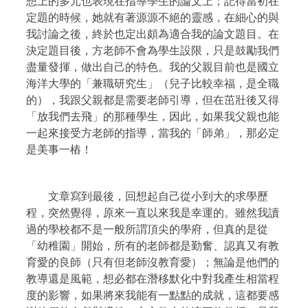
想上的多元也表現在指導學生的論文上；記得當初在
定題的時候，她就有著源源不絕的靈感，在細心的與
我討論之後，終於也定出頗為適合我的論文題目。在
決定題目後，方老師不會為學生設限，只是鼓勵我們
盡量發揮，做出自己的特色。我的父親目前也是國立
海洋大學的「兼職研究生」（兒子比較幸福，是全職
的），我跟父親都是需要老師引導，但在茁壯後又得
「放我們去飛」的那種學生，因此，如果我父親也能
一起來接受方老師的指導，當我的「師弟」，那必定
是美事一樁！
文章寫到最後，回想起自己從小到大的求學歷
程，突然覺得，原來一直以來我是幸運的。雖然我讀
過的學校都不是一般所謂頂尖的學府，但真的是從
「幼稚園」開始，所有的老師都是勤奮、認真又有教
育愛的良師（只有但老師沒教育愛）；無論是他們的
教導還是風範，想必都在潛移默化中對我產生相當程
度的影響，如果將來我能有一點點的成就，這都要感