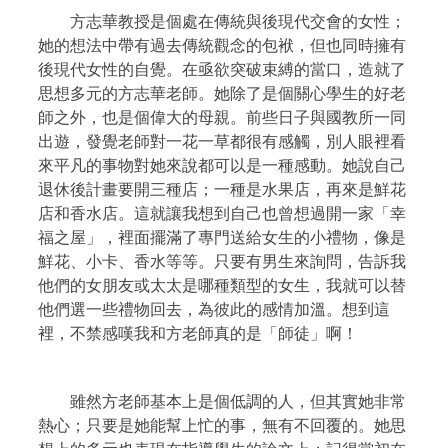
方志華教授是個處在傳統與後現代交會的女性；
她的想法中帶有過去傳統觀念的包袱，但也同時擁有
後現代女性的自覺。在亟欲突破束縛的當口，造就了
思想多元的方志華老師。她除了是個關心學生的好老
師之外，也是個偉大的母親。前些日子與國教所一同
出遊，發覺老師對一花一草都很有感觸，別人眼裡看
來平凡的事物對她來說都可以是一種感動。她說自己
退休後計畫要開三種店；一種是水果店，再來是鮮花
店和香水店。這就讓我想到自己也曾想過開一家「幸
福之屋」，裡面擺滿了專門送給女生的小禮物，像是
鮮花、小卡、香水等等。只要有男生來詢問，告訴我
他們的女朋友或太太是哪種類型的女生，我就可以替
他們選一些禮物回去，為彼此的感情加溫。想到這
裡，不禁感嘆我和方老師真的是「師徒」啊！
雖然方老師基本上是個低調的人，但其實她非常
熱心；只要是她能幫上忙的事，無有不回覆的。她思