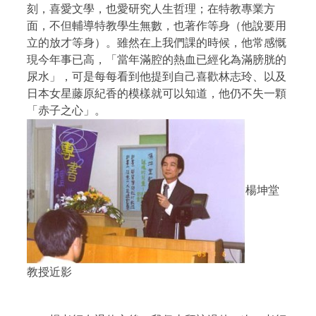
刻，喜愛文學，也愛研究人生哲理；在特教專業方
面，不但輔導特教學生無數，也著作等身（他說要用
立的放才等身）。雖然在上我們課的時候，他常感慨
現今年事已高，「當年滿腔的熱血已經化為滿膀胱的
尿水」，可是每每看到他提到自己喜歡林志玲、以及
日本女星藤原紀香的模樣就可以知道，他仍不失一顆
「赤子之心」。
楊坤堂
教授近影