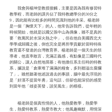
我會與楊坤堂教授接觸，主要是因為我有修習特
教學程，而老師的課共佔了我特教總學分的30分之
9，因此能有比較多的時間見識到他的丰采。楊老師
是一個「胸懷天下」的人，他常告訴我們，從年輕的
時候開始，他就是以國父孫中山為偶像，雖不是真的
要「救萬民於水深火熱之中」，但在他自美國西北大
學學成歸國之後，倒也完全是將所學貢獻於當時特殊
教育還不發達的台灣教育界。楊老師是一個天生的領
導者，他直率敢言，充滿正義感，有點像是三國時代
的關公，讓人自然地孺慕；有他擔任系主任時的特教
系，據說是「倉庫堆了滿滿的糧食，多到都溢出腐爛
了」。雖然聽著他述說過去的事蹟，腦中最先浮現的
是「好漢不提當年勇」這句話，但卻也能深切的感受
到當年他「雄姿英發，談笑風生」的模樣。
楊老師是個真性情的人，他熱愛教學，熱愛學
生，熱愛特教系，熱愛市教大；他風趣幽默，用情深