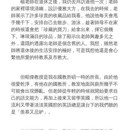
楊老師在退休之後，我仍去拜訪過他一次；老師
的家裡環境清幽，設計優雅大方，在我去的時候，老
師展示了許多珍貴的收藏品給我看。他說他每天會甩
手幾千下，安排自己去散步、游泳，趁著師母不在家
的時候還會把「珍藏的寶刀」給拿出來，揮它個幾
下。琳琅滿目的珍品，除了顯示出老師興趣多元之
外，還隱約透露出老師是個念舊的人。我想，雖然老
師將退休後的生活安排的極好，可是我想他還是會心
繫他所愛的特教系及市教大。
但昭偉教授是我在國教所碩一時的所長。由於他
很愛乾淨，有他在的國教所，教室地面與廁所幾乎不
可能會出現髒亂。但老師從年輕的時候就開始要求自
己的語文能力，再加上後來又留學英國，所以他一口
流利又帶著淡淡英國腔的英語總是讓台下的我們聽的
是「羨慕又忌妒」。