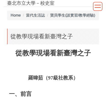
臺北市立大學－校史室
Jump
to
the
Home
當代生活誌
寶貝學生(談實習/教學經驗)
main
content
block
從教學現場看新臺灣之子
從教學現場看新臺灣之子
羅暐茹（
97
級社教系）
一、前言