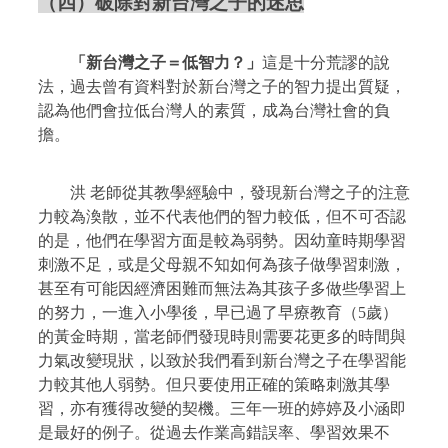
（四）破除對新台灣之子的迷思
「新台灣之子＝低智力？」
這是十分荒謬的說
法，過去曾有資料對於新台灣之子的智力提出質疑，
認為他們會拉低台灣人的素質，成為台灣社會的負
擔。
洪
老師從其教學經驗中，發現新台灣之子的注意
力較為渙散，並不代表他們的智力較低，但不可否認
的是，他們在學習方面是較為弱勢。因幼童時期學習
刺激不足，或是父母親不知如何為孩子做學習刺激，
甚至有可能因經濟困難而無法為其孩子多做些學習上
的努力，一進入小學後，早已過了早療教育（
5
歲）
的黃金時期，當老師們發現時則需要花更多的時間與
力氣改變現狀，以致於我們看到新台灣之子在學習能
力較其他人弱勢。但只要使用正確的策略刺激其學
習，亦有獲得改變的契機。三年一班的婷婷及小涵即
是最好的例子。從過去作業高錯誤率、學習效果不