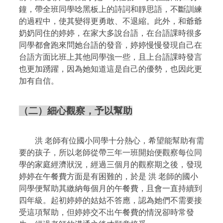
鐘，帶全班同學唸黑板上的詩詞和靜思語，不斷訓練
的過程中，使其變得更勇敢、不退縮。此外，和爺爺
奶奶同住的婷婷，在家大多說台語，在台語課時很多
同學都會跑來問她台語的發音，婷婷慢慢發現自己在
台語方面比班上其他同學強一些，且上台語課時發言
也更加踴躍，因為她知道這是自己的優勢，也因此更
加有自信。
（二）細心觀察，予以幫助
洪
老師有位國小同學十分熱心，希望能幫助有需
要的孩子，所以老師從帶三年一班開始便觀察每位同
學的家庭經濟狀況，經過三個月的觀察期之後，發現
婷婷在午餐費方面是有困難的，於是
洪 老師的國小
同學便幫助其繳納每個月的午餐費，且會一直持續到
四年級。起初婷婷的姑姑不答應，認為她們不需要接
受這項幫助，但婷婷交不出午餐費的情況卻時常發