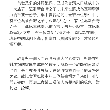
為數眾多的外籍配偶，已成為台灣人口組成中的
一大族群，這群新台灣之子，未來也將成為臺灣勞動
力的重要一份子。集中實習期間，全班
25
位學生中，
有三位為新台灣之子，即每
8
人之中，有
1
位為新台灣
之子，且此比率就臺北市而言，若至外縣市，其比率
為每
5
人之中，有一位為新台灣之子。原以為在國小
班級中的比例不高，但當自己實際接觸後，才發現相
當可觀。
教育對一個人而言具有很大的影響力，對於在相
對弱勢的家庭中成長的孩子，身為一位教師如何幫助
他們，甚至教導其母親，這是值得我們去了解及學習
之處。故以實習班級中的三位新臺灣之子為例，並訪
問班導師，再加上實習三週個人所觀察到的現象，對
其做
一詮釋。