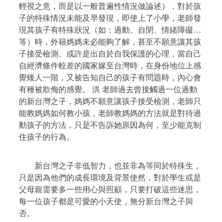
輕視之意，而是以一般普遍性情況做論述），對於孩
子的特殊情況未能及早發現，即使上了小學，老師發
現其孩子有特殊狀況（如：過動、自閉、情緒障礙…
等）時，外籍媽媽未必能夠了解，甚至不願意讓其孩
子接受檢測。或許是出自於自我保護的心理，當自己
自經濟條件較差的國家嫁至台灣時，在身份地位上感
覺矮人一階，又被告知自己的孩子有問題時，內心會
有種被欺侮的感覺。
洪 老師過去曾接觸過一位過動
的新台灣之子，媽媽不願意讓孩子接受檢測，老師只
能教媽媽如何教小孩，老師教媽媽的方法就是對待過
動孩子的方法，只是不告訴她原因為何，至少能克制
住孩子的行為。
新台灣之子非低智力，也並非為等同於特殊生，
只是因為他們的成長環境及背景使然，對於學生或是
父母親需要多一些用心與照顧，只要打破這些迷思，
每一位孩子都是可愛的小天使，無分新台灣之子與
否。