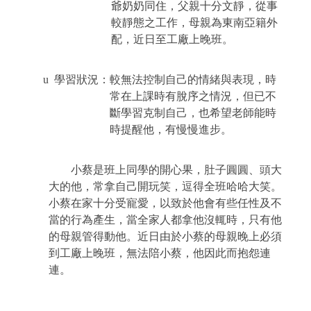
爺奶奶同住，父親十分文靜，從事
較靜態之工作，母親為東南亞籍外
配，近日至工廠上晚班。
u
學習狀況：較無法控制自己的情緒與表現，時
常在上課時有脫序之情況，但已不
斷學習克制自己，也希望老師能時
時提醒他，有慢慢進步。
小蔡是班上同學的開心果，肚子圓圓、頭大
大的他，常拿自己開玩笑，逗得全班哈哈大笑。
小蔡在家十分受寵愛，以致於他會有些任性及不
當的行為產生，當全家人都拿他沒輒時，只有他
的母親管得動他。近日由於小蔡的母親晚上必須
到工廠上晚班，無法陪小蔡，他因此而抱怨連
連。