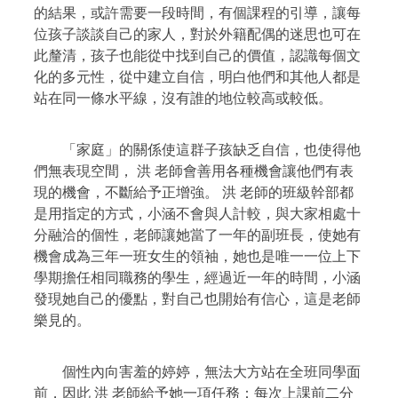
的結果，或許需要一段時間，有個課程的引導，讓每
位孩子談談自己的家人，對於外籍配偶的迷思也可在
此釐清，孩子也能從中找到自己的價值，認識每個文
化的多元性，從中建立自信，明白他們和其他人都是
站在同一條水平線，沒有誰的地位較高或較低。
「家庭」的關係使這群子孩缺乏自信，也使得他
們無表現空間，
洪 老師會善用各種機會讓他們有表
現的機會，不斷給予正增強。
洪 老師的班級幹部都
是用指定的方式，小涵不會與人計較，與大家相處十
分融洽的個性，老師讓她當了一年的副班長，使她有
機會成為三年一班女生的領袖，她也是唯一一位上下
學期擔任相同職務的學生，經過近一年的時間，小涵
發現她自己的優點，對自己也開始有信心，這是老師
樂見的。
個性內向害羞的婷婷，無法大方站在全班同學面
前，因此
洪 老師給予她一項任務：每次上課前二分