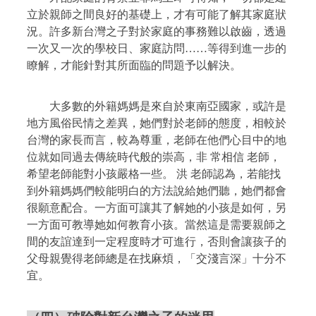
立於親師之間良好的基礎上，才有可能了解其家庭狀
況。許多新台灣之子對於家庭的事務難以啟齒，透過
一次又一次的學校日、家庭訪問……等得到進一步的
瞭解，才能針對其所面臨的問題予以解決。
大多數的外籍媽媽是來自於東南亞國家，或許是
地方風俗民情之差異，她們對於老師的態度，相較於
台灣的家長而言，較為尊重，老師在他們心目中的地
位就如同過去傳統時代般的崇高，非
常相信 老師，
希望老師能對小孩嚴格一些。
洪 老師認為，若能找
到外籍媽媽們較能明白的方法說給她們聽，她們都會
很願意配合。一方面可讓其了解她的小孩是如何，另
一方面可教導她如何教育小孩。當然這是需要親師之
間的友誼達到一定程度時才可進行，否則會讓孩子的
父母親覺得老師總是在找麻煩，「交淺言深」十分不
宜。