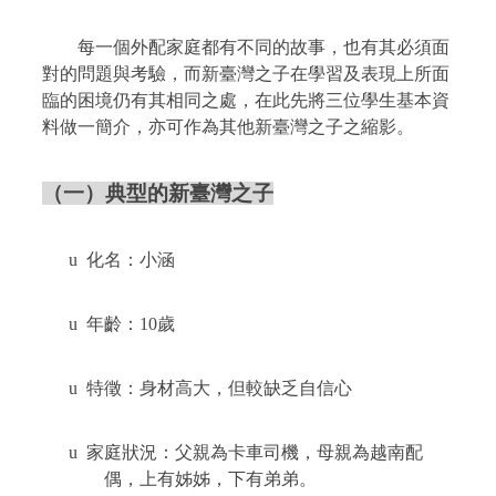
每一個外配家庭都有不同的故事，也有其必須面
對的問題與考驗，而新臺灣之子在學習及表現上所面
臨的困境仍有其相同之處，在此先將三位學生基本資
料做一簡介，亦可作為其他新臺灣之子之縮影。
（一）典型的新臺灣之子
u
化名：小涵
u
年齡：
10
歲
u
特徵：身材高大，但較缺乏自信心
u
家庭狀況：父親為卡車司機，母親為越南配
偶，上有姊姊，下有弟弟。