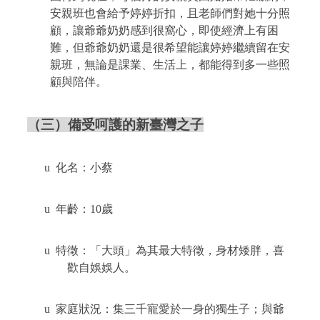
安親班也會給予婷婷折扣，且老師們對她十分照
顧，讓爺爺奶奶感到很窩心，即使經濟上有困
難，但爺爺奶奶還是很希望能讓婷婷繼續留在安
親班，無論是課業、生活上，都能得到多一些照
顧與陪伴。
（三）備受呵護的新臺灣之子
u
化名：小蔡
u
年齡：
10
歲
u
特徵：「大頭」為其最大特徵，身材矮胖，喜
歡自娛娛人。
u
家庭狀況：集三千寵愛於一身的獨生子；與爺