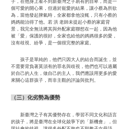
子，在他身上看不到新臺灣之子易有的自卑，而是一
個可愛的開心果，但過於寵愛的結果，讓小蔡為所欲
為，當他發起脾氣時，全家都拿他沒輒，只有小蔡的
媽媽能治得了他。若
洪 老師未提起小蔡的家庭背
景，我完全無法將其與外配家庭聯想在一起，因為他
被「愛」保護的很好，全家也給他的媽媽很多的愛，
沒有歧視、紛爭，是一個很完整的家庭。
孩子是單純的，他們只因大人的結合而誕生，並
不需要背負著莫須有的罪名與歧視，他們也可以過屬
於自己的人生，做自己的主人，我們應該用更多的愛
來關心這群孩子，而非主觀的評論與批判。
（三）化劣勢為優勢
新臺灣之子有其優勢存在，學習不同文化和語言
的孩子，將是臺灣在全球化兢爭下的「新機會」，但
因社會的歧視，讓很多外配不敢也不願教子女母語。