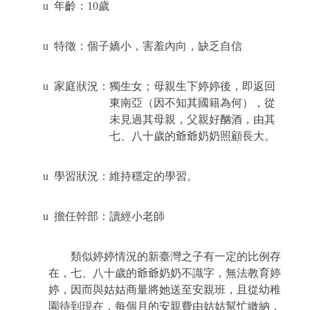
u
年齡：
10
歲
u
特徵：個子嬌小，害羞內向，缺乏自信
u
家庭狀況：獨生女；母親生下婷婷後，即返回
東南亞（因不知其國籍為何），從
未見過其母親，父親好酗酒，由其
七、八十歲的爺爺奶奶照顧長大。
u
學習狀況：維持穩定的學習。
u
擔任幹部：讀經小老師
類似婷婷情況的新臺灣之子有一定的比例存
在，七、八十歲的爺爺奶奶不識字，無法教育婷
婷，因而與姑姑商量將她送至安親班，且從幼稚
園待到現在，每個月的安親費由姑姑幫忙繳納，