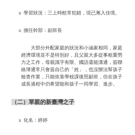
u
學習狀況：三上時較常犯錯，現已漸入佳境。
u
擔任幹部：副班長
大部分外配家庭的狀況和小涵家相同，家庭
經濟環境並不是特別好，且父親大多從事粗重勞
力之工作，母親識字有限、國語還能溝通，簽聯
絡簿通常只會簽自己的「姓」，也沒辦法幫孩子
檢查作業，只能依靠學校課後照顧班，但在孩子
成長過程中仍希望能和孩子一同學習、進步。
（二）單親的新臺灣之子
u
化名：婷婷