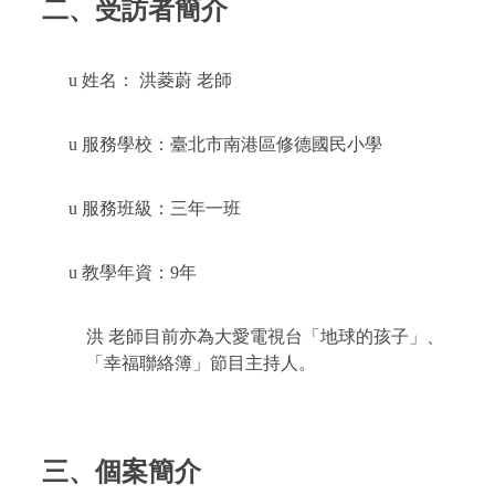
二、受訪者簡介
u
姓名：
洪菱蔚 老師
u
服務學校：臺北市南港區修德國民小學
u
服務班級：三年一班
u
教學年資：
9
年
洪
老師目前亦為大愛電視台「地球的孩子」、
「幸福聯絡簿」節目主持人。
三、個案簡介