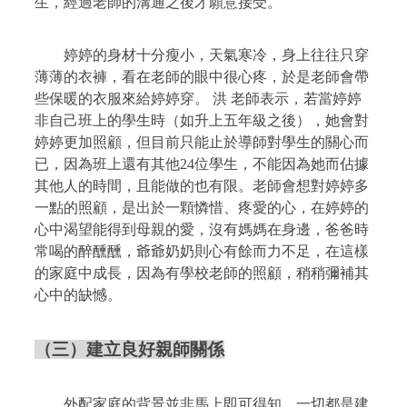
生，經過老師的溝通之後才願意接受。
婷婷的身材十分瘦小，天氣寒冷，身上往往只穿
薄薄的衣褲，看在老師的眼中很心疼，於是老師會帶
些保暖的衣服來給婷婷穿。
洪 老師表示，若當婷婷
非自己班上的學生時（如升上五年級之後），她會對
婷婷更加照顧，但目前只能止於導師對學生的關心而
已，因為班上還有其他
24
位學生，不能因為她而佔據
其他人的時間，且能做的也有限。老師會想對婷婷多
一點的照顧，是出於一顆憐惜、疼愛的心，在婷婷的
心中渴望能得到母親的愛，沒有媽媽在身邊，爸爸時
常喝的醉醺醺，爺爺奶奶則心有餘而力不足，在這樣
的家庭中成長，因為有學校老師的照顧，稍稍彌補其
心中的缺憾。
（三）建立良好親師關係
外配家庭的背景並非馬上即可得知，一切都是建