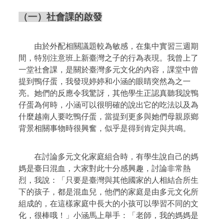
（一）社會課的啟發
由於外配相關議題較為敏感，在集中實習三週期
間，特別注意班上新臺灣之子的行為表現。我曾上了
一堂社會課，是關於臺灣多元文化的內容，課堂中曾
提到鴨仔蛋，我發現婷婷和小涵的眼睛突然為之一
亮。她們的反應令我驚訝，其他學生正認真聽我說鴨
仔蛋為何時，小涵可以很明確的說出它的吃法以及為
什麼越南人要吃鴨仔蛋，當提到更多與她們母親原鄉
背景相關事物時很興奮，似乎是得到肯定與共鳴。
在討論多元文化家庭組合時，有學生說自己的媽
媽是臺日混血，大家對此十分感興趣，討論非常熱
烈，我說：「只要是臺灣與其他國家的人相結合所生
下的孩子，都是混血兒，他們的家庭是由多元文化所
組成的，在這樣家庭中長大的小孩可以學習不同的文
化，很棒哦！」小涵馬上舉手：「老師，我的媽媽是