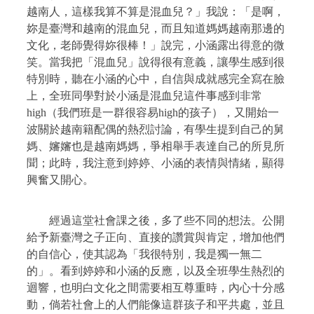
越南人，這樣我算不算是混血兒？」我說：「是啊，
妳是臺灣和越南的混血兒，而且知道媽媽越南那邊的
文化，老師覺得妳很棒！」說完，小涵露出得意的微
笑。當我把「混血兒」說得很有意義，讓學生感到很
特別時，聽在小涵的心中，自信與成就感完全寫在臉
上，全班同學對於小涵是混血兒這件事感到非常
high
（我們班是一群很容易
high
的孩子），又開始一
波關於越南籍配偶的熱烈討論，有學生提到自己的舅
媽、嬸嬸也是越南媽媽，爭相舉手表達自己的所見所
聞；此時，我注意到婷婷、小涵的表情與情緒，顯得
興奮又開心。
經過這堂社會課之後，多了些不同的想法。公開
給予新臺灣之子正向、直接的讚賞與肯定，增加他們
的自信心，使其認為「我很特別，我是獨一無二
的」。看到婷婷和小涵的反應，以及全班學生熱烈的
迴響，也明白文化之間需要相互尊重時，內心十分感
動，倘若社會上的人們能像這群孩子和平共處，並且