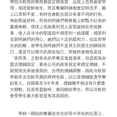
學院冷飲部的東西都是定期進貨，品質上也有嚴密管
理，保證新鮮衛生。而且餐廳阿姨都會定時洗手，戴
上口罩和手套，有時也會配合節日有著不同的打扮。
例如聖誕節時，所有的阿姨們都會戴上鮮豔大紅色的
麋鹿角帽，環境上也能看到雪人及聖誕樹在旁裝飾
著，使人在冷冷的聖誕節中感受到一絲溫暖，感受到
這群阿姨們的用心。她們以十足的親和力，拉近與學
生的距離，使學生與阿姨們不是買主與賣主的關係而
已，還是可以聊天的朋友知己。而雖然食物也是從
「美而美」之類有名的早餐店進貨過來，但是因為加
盟店價錢固定，要依公司的政策規定來標定價錢，不
能視情況來做適當的、合理的價錢調整，因此冷飲部
寧願失去光鮮亮麗的商標包裝，以公道價錢販賣早餐
給客人。自開幕至今8 年來，價錢幾乎都沒有什麼重
大變動。且當有盈餘時，會回饋給學生。所以冷飲部
會受學生廣大歡迎是有其原因的。
學校一開始的餐廳並非位於現今所在的位置上，