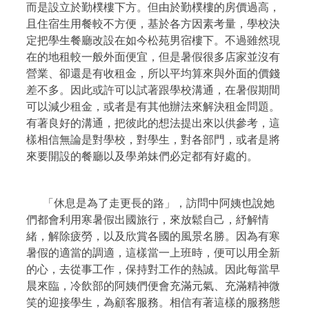
而是設立於勤樸樓下方。但由於勤樸樓的房價過高，
且住宿生用餐較不方便，基於各方因素考量，學校決
定把學生餐廳改設在如今松苑男宿樓下。不過雖然現
在的地租較一般外面便宜，但是暑假很多店家並沒有
營業、卻還是有收租金，所以平均算來與外面的價錢
差不多。因此或許可以試著跟學校溝通，在暑假期間
可以減少租金，或者是有其他辦法來解決租金問題。
有著良好的溝通，把彼此的想法提出來以供參考，這
樣相信無論是對學校，對學生，對各部門，或者是將
來要開設的餐廳以及學弟妹們必定都有好處的。
「休息是為了走更長的路」，訪問中阿姨也說她
們都會利用寒暑假出國旅行，來放鬆自己，紓解情
緒，解除疲勞，以及欣賞各國的風景名勝。因為有寒
暑假的適當的調適，這樣當一上班時，便可以用全新
的心，去從事工作，保持對工作的熱誠。因此每當早
晨來臨，冷飲部的阿姨們便會充滿元氣、充滿精神微
笑的迎接學生，為顧客服務。相信有著這樣的服務態