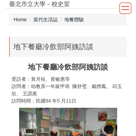
臺北市立大學－校史室
Jump
to
the
Home
當代生活誌
地餐體驗
main
content
block
地下餐廳冷飲部阿姨訪談
地下餐廳冷飲部阿姨訪談
受訪者：黃月桂、黃敏惠等
訪問者：幼教系一年級甲班 陳舒璧、戴绣鳳、 邱玉
欣、 王譔惠
訪問時間：民國94 年5 月11日