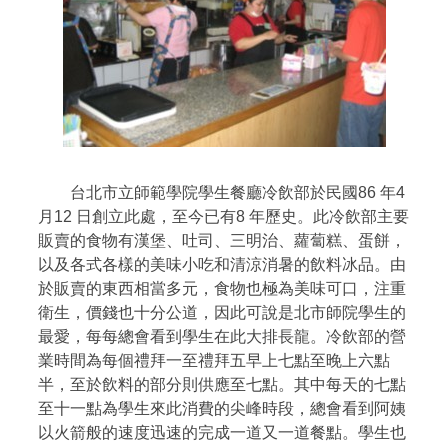
台北市立師範學院學生餐廳冷飲部於民國86 年4
月12 日創立此處，至今已有8 年歷史。此冷飲部主要
販賣的食物有漢堡、吐司、三明治、蘿蔔糕、蛋餅，
以及各式各樣的美味小吃和清涼消暑的飲料冰品。由
於販賣的東西相當多元，食物也極為美味可口，注重
衛生，價錢也十分公道，因此可說是北市師院學生的
最愛，每每總會看到學生在此大排長龍。冷飲部的營
業時間為每個禮拜一至禮拜五早上七點至晚上六點
半，至於飲料的部分則供應至七點。其中每天的七點
至十一點為學生來此消費的尖峰時段，總會看到阿姨
以火箭般的速度迅速的完成一道又一道餐點。學生也