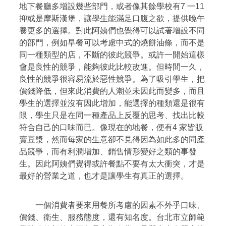
地下餐廳多增設幾些部門，或者像其餘學校有7 一11
抑或是摩斯漢堡，讓學生能滿足口腹之欲，提供晚午
養更多的選擇。對此阿姨們也覺得可以試著增設不同
的部門，例如早餐可以考慮中式的燒餅油條，而不是
同一種類型的店，不斷的彼此競爭。或許一開始這樣
會是良性的競爭，能夠彼此比較改進。但時間一久，
良性的競爭很容易流於惡性競爭。為了吸引學生，把
價錢降低，但來此消費的人潮並未因此而變多，而且
學生的選擇並沒有因此增加，能選擇的種類還是很有
限，學生只是在同一種產品上反覆的思考、找出比較
符合自己的口味而已。像現在的地餐，便有4 家皆販
賣豆漿，然而每家的生意卻不見得因為如此多的同產
品競爭，而有利潤增加、銷售情形變好之類的事發
生。因此阿姨們覺得或許餐點不要有太大衝突，才是
最好的營業之道，也才是讓學生有真正的選擇。
一個消費者要來用餐所考慮的因素不外乎口味、
價錢、衛生、服務態度，還有知名度。台北市立師範