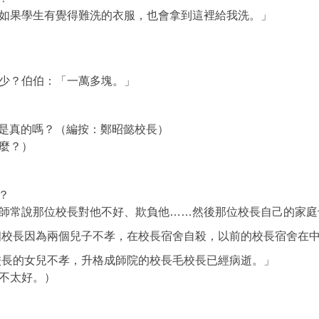
如果學生有覺得難洗的衣服，也會拿到這裡給我洗。」
少？伯伯：「一萬多塊。」
是真的嗎？（編按：鄭昭懿校長）
麼？）
？
師常說那位校長對他不好、欺負他……然後那位校長自己的家庭
因為兩個兒子不孝，在校長宿舍自殺，以前的校長宿舍在中
的女兒不孝，升格成師院的校長毛校長已經病逝。」
不太好。）