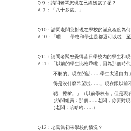
Ｑ９：請問老闆您現在已經幾歲了呢？
Ａ９：「八十多歲。」
Ｑ10：請問老闆您對現在學校的滿意程度為何
Ａ10：「嗯……學校和學生是都還可以啦，
Ｑ11：請問老闆您覺得昔日學校內的學生和
Ａ11：「以前的學生比較乖啦，因為那個時
不聽的。現在的話……學生太過自由了，教
得是沒什麼希望啦……。現在跟以前不同了
靶、擦槍。」（以前學校有，但是現在
（訪問組員：那個……老闆，你要對現在
（老闆：哈哈哈……）
Ｑ12：老闆當初來學校的情況？