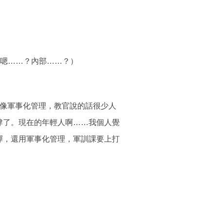
：嗯……？內部……？）
就像軍事化管理，教官說的話很少人
了。現在的年輕人啊……我個人覺
，還用軍事化管理，軍訓課要上打