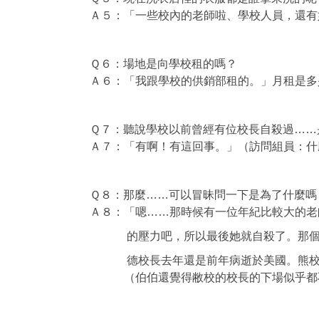
Ａ５：「一些校內的老師啦、學校人員，還有
Ｑ６：場地是向學校租的嗎？
Ａ６：「我跟學校的供銷部租的。」月租是多
Ｑ７：聽說學校以前曾經有位校長自殺過……
Ａ７：「有啊！有這回事。」（訪問組員：什
Ｑ８：那麼……可以冒昧問一下是為了什麼嗎
Ａ８：「嗯……那時候有一位年紀比較大的老
的壓力吧，所以最後她就自殺了。那個校長
德校長去年還是前年病逝於美國。熊校長
（伯伯還覺得敝校的校長的下場似乎都