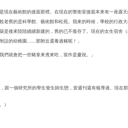
在藝術館的後面那裡。在現在的警衛室後面本來有一座露天
舊的是科學館、藝術館和松苑。我來的時候，學校的行政大
後來陸陸續續新建的，舊的已不復存了。現在的女生宿舍（
設的幼稚園……那附近還養過豬呢！」
們就會把一些豬拿來煮來吃，當作是慶祝。」
師，跟一個研究所的學生發生師生戀，壹週刊還有報導過。現在
。）