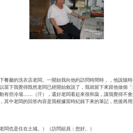
餐廳的洗衣店老闆。一開始我向他約訪問時間時，，他說隨時
以當下我覺得既然老闆已經開始敘說了，我就留下來跟他做個「
動有些冷場……（汗），還好老闆看起來很和藹，讓我覺得不會
其中老闆的回答內容是我根據當時紀錄下來的筆記，然後再用
老闆也是住在土城。）（訪問組員：您好。）