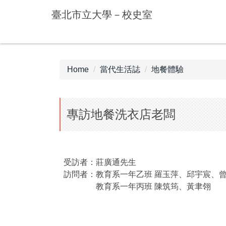
Jump
臺北市立大學－校史室
to
the
main
content
block
Home
當代生活誌
地餐體驗
專訪地餐洗衣店老闆
受訪者：莊廣通先生
訪問者：教育系一年乙班 羅玉萍、邱宇宸、
教育系一年丙班 陳筑筠、黃聿翎