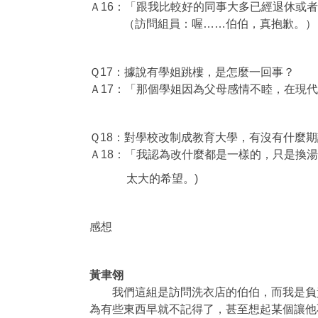
Ａ16：「跟我比較好的同事大多已經退休或
（訪問組員：喔……伯伯，真抱歉。）
Ｑ17：據說有學姐跳樓，是怎麼一回事？
Ａ17：「那個學姐因為父母感情不睦，在現代
Ｑ18：對學校改制成教育大學，有沒有什麼
Ａ18：「我認為改什麼都是一樣的，只是換
太大的希望。)
感想
黃聿翎
我們這組是訪問洗衣店的伯伯，而我是負責
為有些東西早就不記得了，甚至想起某個讓他