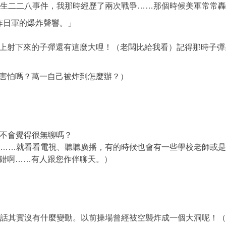
發生二二八事件，我那時經歷了兩次戰爭……那個時候美軍常常
日軍的爆炸聲響。」
下來的子彈還有這麼大哩！（老闆比給我看）記得那時子彈
怕嗎？萬一自己被炸到怎麼辦？）
？不會覺得很無聊嗎？
啦……就看看電視、聽聽廣播，有的時候也會有一些學校老師或
啊……有人跟您作伴聊天。）
的話其實沒有什麼變動。以前操場曾經被空襲炸成一個大洞呢！