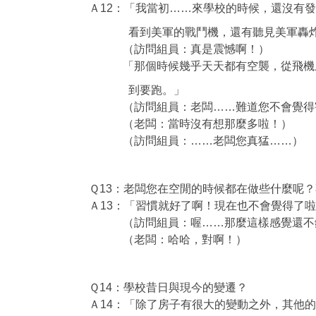
Ａ12：「我當初……來學校的時候，還沒有
看到美軍的戰鬥機，還有聽見美軍轟炸
（訪問組員：真是震憾啊！）
「那個時候幾乎天天都有空襲，從飛機上射
到要跑。」
（訪問組員：老闆……難道您不會覺得害
（老闆：當時沒有想那麼多啦！）
（訪問組員：……老闆您真猛……）
Ｑ13：老闆您在空閒的時候都在做些什麼呢
Ａ13：「習慣就好了啊！現在也不會覺得了
（訪問組員：喔……那麼這樣感覺還不錯
（老闆：哈哈，對啊！）
Ｑ14：學校昔日與現今的變遷？
Ａ14：「除了房子有很大的變動之外，其他