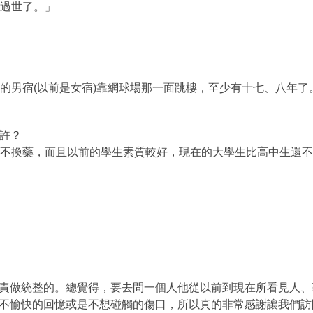
者過世了。」
的男宿(以前是女宿)靠網球場那一面跳樓，至少有十七、八年了
期許？
湯不換藥，而且以前的學生素質較好，現在的大學生比高中生還不
做統整的。總覺得，要去問一個人他從以前到現在所看見人、
不愉快的回憶或是不想碰觸的傷口，所以真的非常感謝讓我們訪