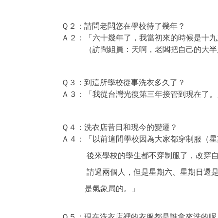
Ｑ２：請問老闆您在學校待了幾年？
Ａ２：「六十幾年了，我當初來的時候是十九
（訪問組員：天啊，老闆把自己的大半人
Ｑ３：到這所學校從事洗衣多久了？
Ａ３：「我從台灣光復第三年接管到現在了。
Ｑ４：洗衣店昔日和現今的變遷？
Ａ４：「以前這間學校因為大家都穿制服（星
後來學校的學生都不穿制服了，改穿自由的
請過兩個人，但是星期六、星期日還是一樣
是氣象局的。」
Ｑ５：現在洗衣店裡的衣服都是誰拿來洗的呢