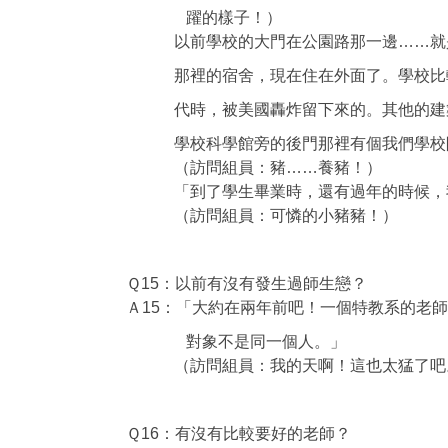
躍的樣子！）
以前學校的大門在公園路那一邊……就是現
那裡的宿舍，現在住在外面了。學校比較老
代時，被美國轟炸留下來的。其他的建築是
學校科學館旁的後門那裡有個我們學校附
（訪問組員：豬……養豬！）
「到了學生畢業時，還有過年的時候，我
（訪問組員：可憐的小豬豬！）
Ｑ15：以前有沒有發生過師生戀？
Ａ15：「大約在兩年前吧！一個特教系的老
對象不是同一個人。」
（訪問組員：我的天啊！這也太猛了吧
Ｑ16：有沒有比較要好的老師？