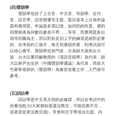
(四)聲韻學
聲韻學包括了上古音、中古音、等韻學、近代
音、語言學、語音變遷等主題。題目基本上分為申論
題和應用題。申論題多需記憶，如切韵的性質、廣韵
四聲相承為何數目參差不齊……等等，而應用題多以
填等韵圖為主，所以對於反切上字的練習是絕對必要
的。在考前約三個月，每天寫廣韻作業，到考試就可
以得心應手。聲韻學也有門派，分為師大派和台大
派，台大以董同龢教授的《漢語音韻學》為代表，師
大以林尹先生的《中國聲韻學通論》為代表，而政大
竺家寧老師的《聲韻學》為兼容並蓄之作，入門者可
參考。
(五)訓詁學
訓詁學是中文系大四的必修課，所以在考試中的
份量也較少(大家都知道還沒教完，可能也教不完，
或者是從來沒教完過)，常會和文字學混合出題。內