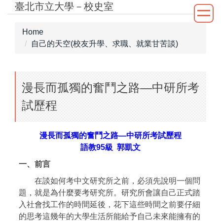
臺北市立大學－校史室
Jump
to
the
Home
main
自己的天空(校友升學、求職、就業甘苦談)
content
block
漫長而孤獨的奮鬥之路—中研所考
試歷程
漫長而孤獨的奮鬥之路—中研所考試歷程
語教95級 郭凱文
一、前言
在談如何考中文研究所之前，必須先說明一個問
題，就是為什麼要考研究所。研究所會讓自己正式踏
入社會找工作的時間延後，花下這些時間之前要仔細
的思考這幾年的大學生活所能給予自己未來能擁有的