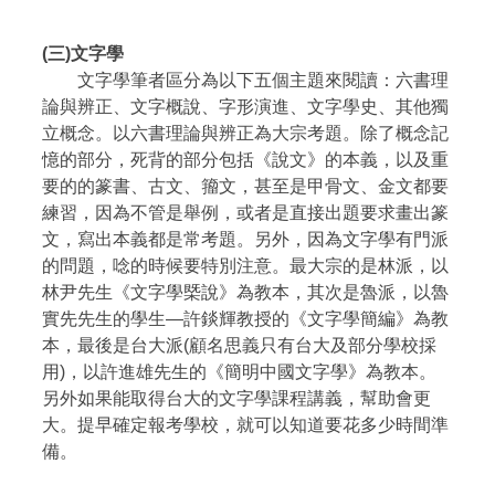
(三)文字學
文字學筆者區分為以下五個主題來閱讀：六書理
論與辨正、文字概說、字形演進、文字學史、其他獨
立概念。以六書理論與辨正為大宗考題。除了概念記
憶的部分，死背的部分包括《說文》的本義，以及重
要的的篆書、古文、籀文，甚至是甲骨文、金文都要
練習，因為不管是舉例，或者是直接出題要求畫出篆
文，寫出本義都是常考題。另外，因為文字學有門派
的問題，唸的時候要特別注意。最大宗的是林派，以
林尹先生《文字學槩說》為教本，其次是魯派，以魯
實先先生的學生—許錟輝教授的《文字學簡編》為教
本，最後是台大派(顧名思義只有台大及部分學校採
用)，以許進雄先生的《簡明中國文字學》為教本。
另外如果能取得台大的文字學課程講義，幫助會更
大。提早確定報考學校，就可以知道要花多少時間準
備。