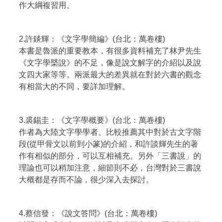
作大綱複習用。
2.許錟輝：《文字學簡編》(台北：萬卷樓)
本書是魯派的重要教本，有很多資料補充了林尹先生
《文字學槩說》的不足，像是說文解字的介紹以及說
文四大家等等。兩派最大的差異就在對於六書的觀念
有相當大的不同，要詳加理解。
3.裘錫圭：《文字學概要》(台北：萬卷樓)
作者為大陸文字學學者。比較推薦其中對於古文字階
段(從甲骨文以前到小篆)的介紹，和許談輝先生的著
作有相似的部分，可以互相補充。另外「三書說」的
理論也可以稍加注意，細節則不必，台灣對於三書說
大概都是存而不論，很少深入去探討。
4.蔡信發：《說文答問》(台北：萬卷樓)