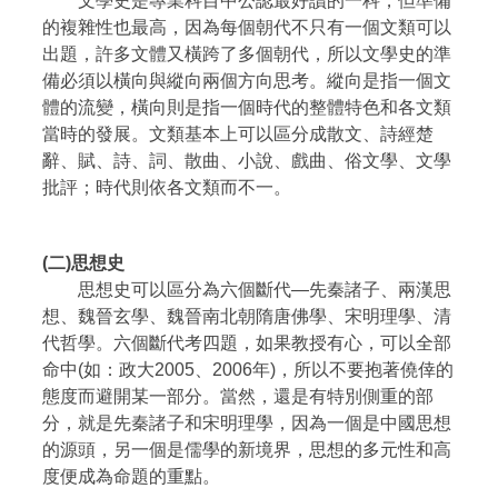
文學史是專業科目中公認最好讀的一科，但準備
的複雜性也最高，因為每個朝代不只有一個文類可以
出題，許多文體又橫跨了多個朝代，所以文學史的準
備必須以橫向與縱向兩個方向思考。縱向是指一個文
體的流變，橫向則是指一個時代的整體特色和各文類
當時的發展。文類基本上可以區分成散文、詩經楚
辭、賦、詩、詞、散曲、小說、戲曲、俗文學、文學
批評；時代則依各文類而不一。
(二)思想史
思想史可以區分為六個斷代—先秦諸子、兩漢思
想、魏晉玄學、魏晉南北朝隋唐佛學、宋明理學、清
代哲學。六個斷代考四題，如果教授有心，可以全部
命中(如：政大2005、2006年)，所以不要抱著僥倖的
態度而避開某一部分。當然，還是有特別側重的部
分，就是先秦諸子和宋明理學，因為一個是中國思想
的源頭，另一個是儒學的新境界，思想的多元性和高
度便成為命題的重點。