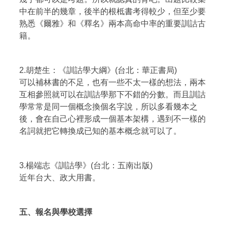
中在前半的幾章，後半的根柢書考得較少，但至少要
熟悉《爾雅》和《釋名》兩本高命中率的重要訓詁古
籍。
2.胡楚生：《訓詁學大綱》(台北：華正書局)
可以補林書的不足，也有一些不太一樣的想法，兩本
互相參照就可以在訓詁學那下不錯的分數。而且訓詁
學常常是同一個概念換個名字說，所以多看幾本之
後，會在自己心裡形成一個基本架構，遇到不一樣的
名詞就把它轉換成已知的基本概念就可以了。
3.楊端志《訓詁學》(台北：五南出版)
近年台大、政大用書。
五、報名與學校選擇