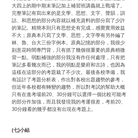
大四上的期中期末筆記加上補習班講義就上戰場了。
完整筆記有寫出來的是文學、思想、文字、聲韻，訓
詁、和思想的部分內容就以補充資料的部分寫了少許
的筆記。精簡本則只有思想史有完成，感覺實用效益
不大；原典本只寫了文學、思想，文字學有另外編了
林、魯、台大三份字例本。原典記憶的部分，我很少
刻意花時間專門背，只有抓了幾個很重要的原典稍微
背一點。弱點補強的部分我沒有作任何處理，只有把
筆記多看幾次而已，我的弱點是樂府和古詩，也因為
這樣在這部分的考題栽了不少次。最後各校準備，我
有設計了考題分析表，作出對各校出題趨勢的參考，
但近年各校都有轉變的趨勢，所以對考試的幫助大概
只有在進考場前20、30分鐘可以選擇一個比較可能考
的部分作加強，而且我發現我的考運很差，考前20、
30分鐘看的幾乎都沒有出現在考題上。
(七)小結