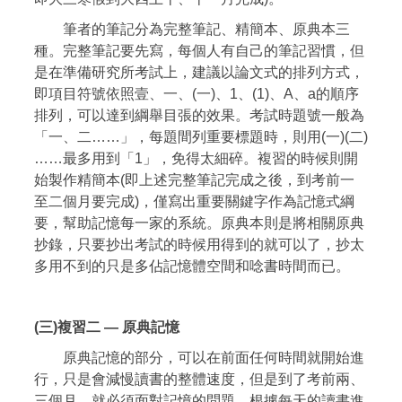
筆者的筆記分為完整筆記、精簡本、原典本三
種。完整筆記要先寫，每個人有自己的筆記習慣，但
是在準備研究所考試上，建議以論文式的排列方式，
即項目符號依照壹、一、(一)、1、(1)、A、a的順序
排列，可以達到綱舉目張的效果。考試時題號一般為
「一、二……」，每題間列重要標題時，則用(一)(二)
……最多用到「1」，免得太細碎。複習的時候則開
始製作精簡本(即上述完整筆記完成之後，到考前一
至二個月要完成)，僅寫出重要關鍵字作為記憶式綱
要，幫助記憶每一家的系統。原典本則是將相關原典
抄錄，只要抄出考試的時候用得到的就可以了，抄太
多用不到的只是多佔記憶體空間和唸書時間而已。
(三)複習二 — 原典記憶
原典記憶的部分，可以在前面任何時間就開始進
行，只是會減慢讀書的整體速度，但是到了考前兩、
三個月，就必須面對記憶的問題。根據每天的讀書進