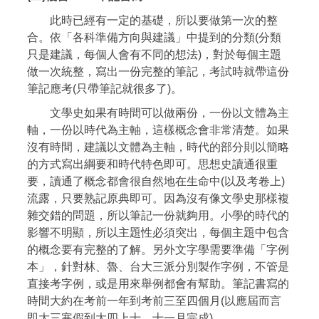
此時已經有一定的基礎，所以要做第一次的整
合。依「各科準備方向與建議」中提到的分類(分類
只是建議，每個人會有不同的想法)，對於每個主題
做一次統整，寫出一份完整的筆記，考試時就帶這份
筆記應考(只帶筆記就很多了)。
文學史如果有時間可以做兩份，一份以文體為主
軸，一份以時代為主軸，這樣概念會非常清楚。如果
沒有時間，建議以文體為主軸，時代的部分則以簡略
的方式寫出綱要和時代特色即可。思想史讀通很重
要，讀通了概念都會很自然地在生命中(以及考卷上)
流露，只要熟記原典即可。因為沒有像文學史那樣複
雜交錯的問題，所以筆記一份就夠用。小學的時代的
影響不明顯，所以主題性必須突出，每個主題中包含
的概念要有完整的了解。另外文字學需要準備「字例
本」，針對林、魯、台大三派分別製作字例，不管是
直接考字例，或是用來舉例都會有幫助。筆記書寫的
時間大約在考前一年到考前三至四個月(以應屆而言
即大三寒假到大四上十、十一月完成)。