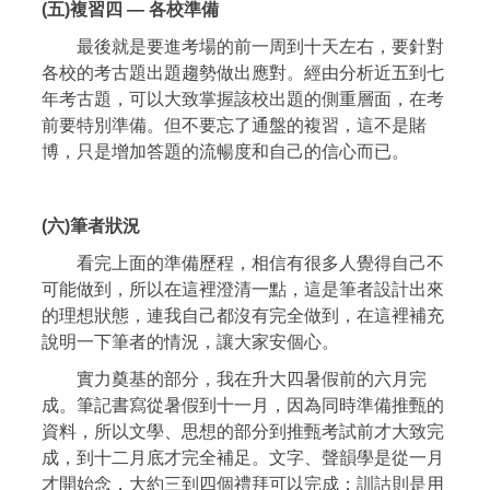
(五)複習四 — 各校準備
最後就是要進考場的前一周到十天左右，要針對
各校的考古題出題趨勢做出應對。經由分析近五到七
年考古題，可以大致掌握該校出題的側重層面，在考
前要特別準備。但不要忘了通盤的複習，這不是賭
博，只是增加答題的流暢度和自己的信心而已。
(六)筆者狀況
看完上面的準備歷程，相信有很多人覺得自己不
可能做到，所以在這裡澄清一點，這是筆者設計出來
的理想狀態，連我自己都沒有完全做到，在這裡補充
說明一下筆者的情況，讓大家安個心。
實力奠基的部分，我在升大四暑假前的六月完
成。筆記書寫從暑假到十一月，因為同時準備推甄的
資料，所以文學、思想的部分到推甄考試前才大致完
成，到十二月底才完全補足。文字、聲韻學是從一月
才開始念，大約三到四個禮拜可以完成；訓詁則是用