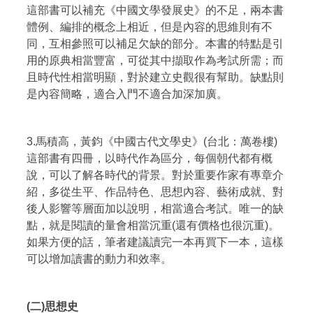
這部書可以補充《中國文學發展史》的不足，兩本書
體例、編排的概念上相近，但是內容的思維則有不
同，互相參照可以補足欠缺的部分。本書的特點是引
用的原典相當豐富，可從其中擷取作為考試所需；而
且時代性相當明顯，對於建立史觀很有幫助。缺點則
是內容簡略，適合入門不適合加深加廣。
3.馬積高，黃鈞《中國古代文學史》(台北：萬卷樓)
這部書有四冊，以時代作為區分，每個朝代都有概
說，可以了解各時代的背景。對於重要作家有專章介
紹，多從生平、作品特色、思想內容、藝術成就、對
後人影響等層面加以說明，相當適合考試。唯一的缺
點，就是閱讀的量會相當沉重(還有價格也很沉重)。
如果方便的話，筆者建議讀完一本再買下一本，這樣
可以增加讀書的動力和效率。
(二)思想史