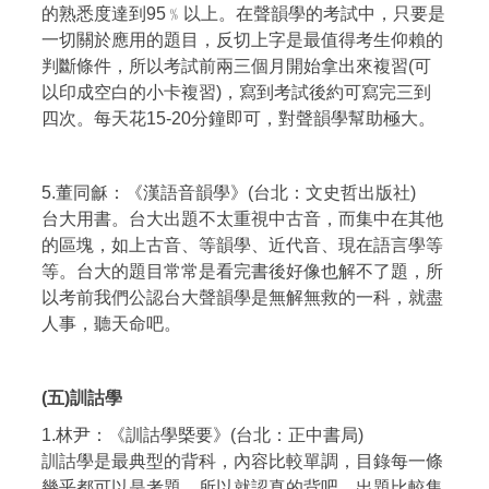
的熟悉度達到95﹪以上。在聲韻學的考試中，只要是
一切關於應用的題目，反切上字是最值得考生仰賴的
判斷條件，所以考試前兩三個月開始拿出來複習(可
以印成空白的小卡複習)，寫到考試後約可寫完三到
四次。每天花15-20分鐘即可，對聲韻學幫助極大。
5.董同龢：《漢語音韻學》(台北：文史哲出版社)
台大用書。台大出題不太重視中古音，而集中在其他
的區塊，如上古音、等韻學、近代音、現在語言學等
等。台大的題目常常是看完書後好像也解不了題，所
以考前我們公認台大聲韻學是無解無救的一科，就盡
人事，聽天命吧。
(五)訓詁學
1.林尹：《訓詁學槩要》(台北：正中書局)
訓詁學是最典型的背科，內容比較單調，目錄每一條
幾乎都可以是考題。所以就認真的背吧。出題比較集