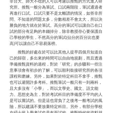
非台大、師大不唸的人可以考慮以推甄的方式進入研
究所。推甄一般分為筆試、口試兩階段，筆試通過者
再進行口試。口試只要不是太離譜的情況，如答非所
問、不知道的問題太多，分數相差不會太大，所以決
勝負的地方就在於筆試。高分的筆試可以讓自己在口
試的部分有足夠的本錢掉分，除非教授存心要保護自
己學校的學生，不然高分的筆試(佔分的百分比也要
高)可以讓自己不容易落榜。
推甄的好處在於可以比其他人提早四個月知道自
己的歸宿，多出來的時間可以自由地規劃，而且透過
準備推甄資料的過程，對於「研究」的步驟和一些注
意事項會有初步的了解，可以順利銜接研究所的各項
課程和磨練。另外，如果對於特定科目不拿手，推甄
也可以避開許多考科。推甄筆試一般只有一到兩科，
且大多沒有「小學」，而以文學史、國文、語文能
力、思想史為主，對於考試科目的準備度不平均的人
是可以嘗試的。但是這也背負了之後考一般考試的風
險，所以建議不要放棄特定科目。另外，有部分學校
在碩士班入學考試也是有面試的，推甄時候的資料就