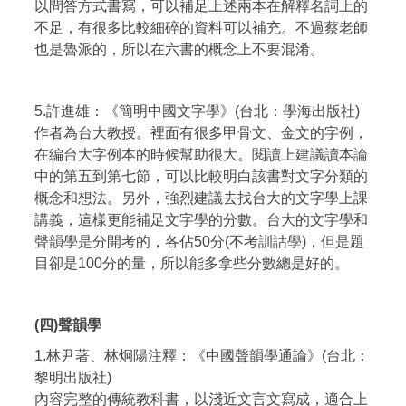
以問答方式書寫，可以補足上述兩本在解釋名詞上的
不足，有很多比較細碎的資料可以補充。不過蔡老師
也是魯派的，所以在六書的概念上不要混淆。
5.許進雄：《簡明中國文字學》(台北：學海出版社)
作者為台大教授。裡面有很多甲骨文、金文的字例，
在編台大字例本的時候幫助很大。閱讀上建議讀本論
中的第五到第七節，可以比較明白該書對文字分類的
概念和想法。另外，強烈建議去找台大的文字學上課
講義，這樣更能補足文字學的分數。台大的文字學和
聲韻學是分開考的，各佔50分(不考訓詁學)，但是題
目卻是100分的量，所以能多拿些分數總是好的。
(四)聲韻學
1.林尹著、林炯陽注釋：《中國聲韻學通論》(台北：
黎明出版社)
內容完整的傳統教科書，以淺近文言文寫成，適合上