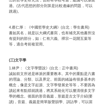
出的哲學史研究法，曾經有學校考過，建議可以瀏覽
過。(古代思想的部分則算是比較邊緣的問題，可以
跳過)。
4.蔡仁厚：《中國哲學史大綱》(台北：學生書局)
書如其名，就是以大綱式書寫，也有補充其他書所沒
有提到的部分，如：仁有六義、禪宗一花開五葉等
等，適合考前複習用。
(三)文字學
1.林尹：《文字學槩說》(台北：正中書局)
誠如前文所述是林派的重要教本。其中的重點是六書
的理論、分類、以及界定。前面的緒論有很多基本的
概念，像是文字起源、文字學發展史等等，不要因為
讀起來有點煩就跳過，將其系統化可以釐清很多文字
學的概念。後面的形音義篇，形篇是古文字介紹(要
讀)，音篇、義篇是簡單版聲韻學、訓詁學，可以當