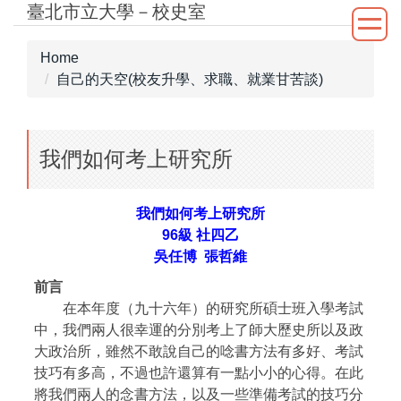
臺北市立大學－校史室
Jump
to
the
Home
main
自己的天空(校友升學、求職、就業甘苦談)
content
block
我們如何考上研究所
我們如何考上研究所
96級
社四乙
吳任博 張哲維
前言
在本年度（九十六年）的研究所碩士班入學考試
中，我們兩人很幸運的分別考上了師大歷史所以及政
大政治所，雖然不敢說自己的唸書方法有多好、考試
技巧有多高，不過也許還算有一點小小的心得。在此
將我們兩人的念書方法，以及一些準備考試的技巧分