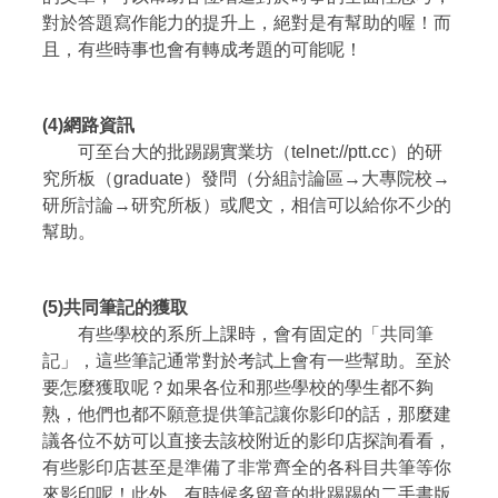
對於答題寫作能力的提升上，絕對是有幫助的喔！而
且，有些時事也會有轉成考題的可能呢！
(4)
網路資訊
可至台大的批踢踢實業坊（telnet://ptt.cc）的研
究所板（graduate）發問（分組討論區→大專院校→
研所討論→研究所板）或爬文，相信可以給你不少的
幫助。
(5)
共同筆記的獲取
有些學校的系所上課時，會有固定的「共同筆
記」，這些筆記通常對於考試上會有一些幫助。至於
要怎麼獲取呢？如果各位和那些學校的學生都不夠
熟，他們也都不願意提供筆記讓你影印的話，那麼建
議各位不妨可以直接去該校附近的影印店探詢看看，
有些影印店甚至是準備了非常齊全的各科目共筆等你
來影印呢！此外，有時候多留意的批踢踢的二手書版