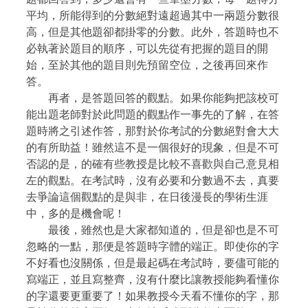
平均，所能得到的分數絕對遠超過其中一兩題分數很
高，但是其他題卻都掛零的分數。此外，答題時也不
必執著於題目的順序，可以先從有把握的題目的開
始，至於其他的題目則先預留空位，之後再回來作
答。
再者，是答題回答的觀點。如果你能夠把該校可
能出題老師對於此問題的觀點作一事先的了解，在答
題時將之引述作答，那對於你考試的分數絕對會大大
的有所助益！雖然這不是一個很好的現象，但是不可
否認的是，的確有些教授是比較不喜歡與自己意見相
左的觀點。在考試時，沒有必要和分數過不去，真要
去爭論這個觀點的是與非，在日後漫長的學術生涯
中，多的是機會呢！
最後，雖然也是大家都知道的，但是卻也是不可
忽略的一點，那便是答題時字體的端正。即使你的字
不好看也沒關係，但是最起碼在考試時，要儘可能的
寫端正，並且寫整齊，沒有什麼比讓教授能夠看懂你
的字還要更重要了！如果教授今天看不懂你的字，那