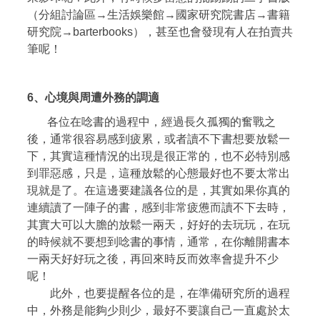
（分組討論區→生活娛樂館→國家研究院書店→書籍
研究院→barterbooks），甚至也會發現有人在拍賣共
筆呢！
6
、
心境與周遭外務的調適
各位在唸書的過程中，經過長久孤獨的奮戰之
後，通常很容易感到疲累，或者讀不下書想要放鬆一
下，其實這種情況的出現是很正常的，也不必特別感
到罪惡感，只是，這種放鬆的心態最好也不要太常出
現就是了。在這邊要建議各位的是，其實如果你真的
連續讀了一陣子的書，感到非常疲憊而讀不下去時，
其實大可以大膽的放鬆一兩天，好好的去玩玩，在玩
的時候就不要想到唸書的事情，通常，在你離開書本
一兩天好好玩之後，再回來時反而效率會提升不少
呢！
此外，也要提醒各位的是，在準備研究所的過程
中，外務是能夠少則少，最好不要讓自己一直處於太