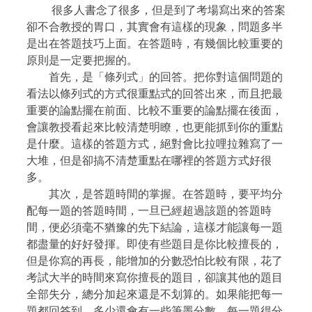
很多人書念了很多，但是到了考場寫出來的答案
卻不合教授的胃口，其實會有這樣的現象，問題多半
是出在答題技巧上面。在答題時，有幾個比較重要的
原則是一定要把握的。
首先，是「條列式」的回答。把你對這個問題的
看法以條列式的方式很重點式的回答出來，而且把最
重要的論點擺在前面、比較不重要的論點擺在後面，
會讓教授看起來比較清楚明瞭，也更能抓到你的重點
是什麼。這樣的答題方式，絕對會比拉哩拉雜寫了一
大堆，但是卻搞不清楚重點在哪裡的答題方式好很
多。
其次，是答題時間的掌握。在答題時，要平均分
配每一題的答題時間，一旦已經超過該題的答題時
間，便必須毫不猶豫的先下結論，這樣才能讓每一題
都盡量的好好發揮。即使有些題目是你比較擅長的，
但是你寫的再長，能增加的分數恐怕比較有限，花了
考試大半的時間來寫你擅長的題目，卻讓其他的題目
全部失分，總分加起來還是不划算的。如果能把每一
題都回答到，多少還會有一些筆墨分數，每一題得分