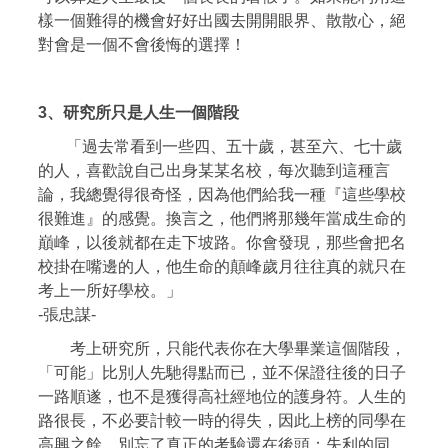
樣一個難得的機會好好出國去開開眼界、散散心，絕
對會是一個不會後悔的選擇！
3、
研究所只是人生一個階段
「過去常看到一些四、五十歲，甚至六、七十歲
的人，喜歡說自己出身某某名校，每次聽到這種言
論，我總覺得很奇怪，因為他們給我一種『這些學校
很難進』的感覺。換言之，他們將那幾年當成生命的
巔峰，以後就都在走下坡路。你會發現，那些會把名
校掛在嘴邊的人，他生命的顛峰歲月往往真的就只在
考上一所好學校。」
-張忠謀-
考上研究所，只能代表你在大學畢業這個階段，
「可能」比別人先馳得點而已，並不保證往後的日子
一路順遂，也不是獲得高社經地位的護身符。人生的
路很長，不必要計較一時的得失，因此上榜的同學在
高興之餘，別忘了真正的考驗還在後頭；失利的同