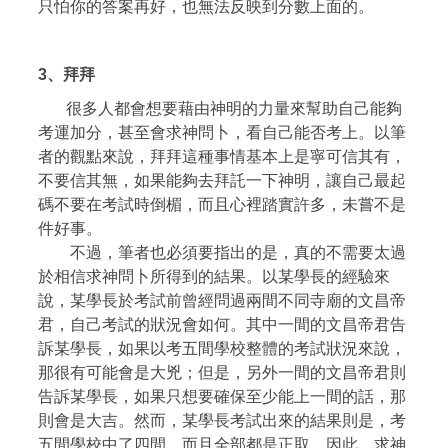
只怕你的答案再好，也無法反映到分數上面的。
3、拜拜
很多人都會想要藉由神明的力量來幫助自己能夠
考運加分，甚至會求神問卜，看自己能否考上。以筆
者的觀點來說，拜拜這種事情基本上是寧可信其有，
不要信其無，如果能夠去拜託一下神明，讓自己最起
碼不要在考試時倒楣，而且心裡踏實許多，未嘗不是
件好事。
不過，筆者也必須要指出的是，真的不需要太過
於相信求神問卜所得到的結果。以某學長的經驗來
說，某學長於考試前曾經問過兩間不同寺廟的文昌帝
君，自己考試的狀況會如何。其中一間的文昌帝君告
訴某學長，如果以考五間學校整體的考試狀況來說，
那很有可能會是大兇；但是，另外一間的文昌帝君則
告訴某學長，如果只想要確保至少能上一間的話，那
則會是大吉。然而，某學長考試出來的結果則是，考
五間學校中了四間，而且全部都是正取。因此，求神