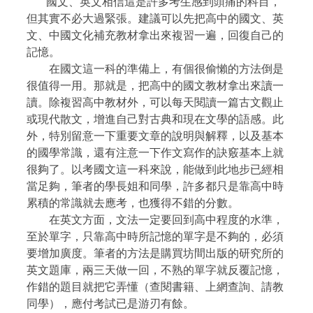
國文、英文相信這是許多考生感到頭痛的科目，
但其實不必大過緊張。建議可以先把高中的國文、英
文、中國文化補充教材拿出來複習一遍，回復自己的
記憶。
在國文這一科的準備上，有個很偷懶的方法倒是
很值得一用。那就是，把高中的國文教材拿出來讀一
讀。除複習高中教材外，可以每天閱讀一篇古文觀止
或現代散文，增進自己對古典和現在文學的語感。此
外，特別留意一下重要文章的說明與解釋，以及基本
的國學常識，還有注意一下作文寫作的訣竅基本上就
很夠了。以考國文這一科來說，能做到此地步已經相
當足夠，筆者的學長姐和同學，許多都只是靠高中時
累積的常識就去應考，也獲得不錯的分數。
在英文方面，文法一定要回到高中程度的水準，
至於單字，只靠高中時所記憶的單字是不夠的，必須
要增加廣度。筆者的方法是購買坊間出版的研究所的
英文題庫，兩三天做一回，不熟的單字就反覆記憶，
作錯的題目就把它弄懂（查閱書籍、上網查詢、請教
同學），應付考試已是游刃有餘。