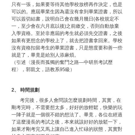
只有一張，如果要等待其他學校放榜再作決定，也是
可以的。應屆畢業生因為還沒有拿到畢業證書，所以
可以簽切結書，說明自己會在幾月幾日(各校規定不
一，至少會在六月底以後)之前繳交，否則自動放棄
入學資格。至於非應屆的考生就必須先交證書，之後
如果有更想念的學校上了，就去把證書拿回來。學校
沒有資格扣留考生的畢業證書，只是態度要和善一些
就是了，畢竟是給別人添麻煩。
（引述〈漫長而孤獨的奮鬥之路—中研所考試歷
程〉，郭凱文，語教系95級）
2、
時間規劃
考完後，很多人會問該怎麼規劃時間，其實，在
剛考完時，不需要想太多，好好的放輕鬆，快樂的玩
一陣子就是一個很不錯的想法了。畢竟，各位在經過
了這麼漫長的考試之後，本來就該好好的放鬆一下，
如果才剛考完又馬上讓自己進入忙碌的狀態，其實對