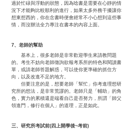
過於忙碌與浮動的狀態，因為唸書是需要在心靜的情
況下才能夠比較順利的進行，如果太多外務干擾讓你
想東想西的，你在念書時便會經常不小心想到這些事
情，而沒辦法全力專注在書本的內容上面。
7、
老師的幫助
基本上，很多老師是非常歡迎學生來請教問題
的。考生不妨向老師徵詢欲報考系所的特色和閱讀書
單，或請老師答題解惑，可以使你更準確的抓住方
向，以及改進不足的地方。
但要注意的是，想要老師「幫忙」你考進理想研
究所的想法，是非常荒謬的。老師只是「輔助」的角
色，實力的累積還是端看自己是否努力，所謂「師父
領進門，修行在個人」的道理，正是如此。
三、研究所考試前(
四上開學後~
考前)