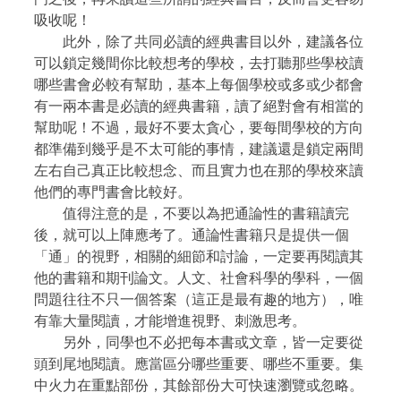
吸收呢！
此外，除了共同必讀的經典書目以外，建議各位
可以鎖定幾間你比較想考的學校，去打聽那些學校讀
哪些書會必較有幫助，基本上每個學校或多或少都會
有一兩本書是必讀的經典書籍，讀了絕對會有相當的
幫助呢！不過，最好不要太貪心，要每間學校的方向
都準備到幾乎是不太可能的事情，建議還是鎖定兩間
左右自己真正比較想念、而且實力也在那的學校來讀
他們的專門書會比較好。
值得注意的是，不要以為把通論性的書籍讀完
後，就可以上陣應考了。通論性書籍只是提供一個
「通」的視野，相關的細節和討論，一定要再閱讀其
他的書籍和期刊論文。人文、社會科學的學科，一個
問題往往不只一個答案（這正是最有趣的地方），唯
有靠大量閱讀，才能增進視野、刺激思考。
另外，同學也不必把每本書或文章，皆一定要從
頭到尾地閱讀。應當區分哪些重要、哪些不重要。集
中火力在重點部份，其餘部份大可快速瀏覽或忽略。