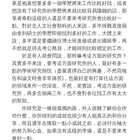
果是抱著想要多拿一個學歷將來工作比較好找，或者
想說有了研究所的學歷將來就比較容易賺錢的話，那
筆者奉勸這樣的人還是不要來考研究所會比較好一
點。對於念人文社會類科的人來說，多半很難直接藉
由拿到碩士的學歷即能找到多好的工作，大體上來
說，多半還是要繼續往博士班進修或者出國留學，再
不然就是得去考公務員，才能得到比較穩定的工作。
於是有人就會問說，那幹嘛考這方面的研究所？
其實多半來說，要考這方面研究所的人，最好有多一
點的學術研究熱忱（盡量選擇自己的興趣，不然寫報
告和論文時會非常痛苦)，也最好是有打算往這方面
的領域來作一些深造。不然，老實說，考這方面的研
究所，再多念個兩三年，也不會對各位找工作有太大
的幫助。
作研究是一條很孤獨的路，外人很難了解你在作
些什麼，你所得到的成就也很少有人能真正的和你分
享，而且通常在獲取一點小成就之前，必須付出極大
的努力和心血。如果沒有這樣的準備，還是不要來考
會好一點。