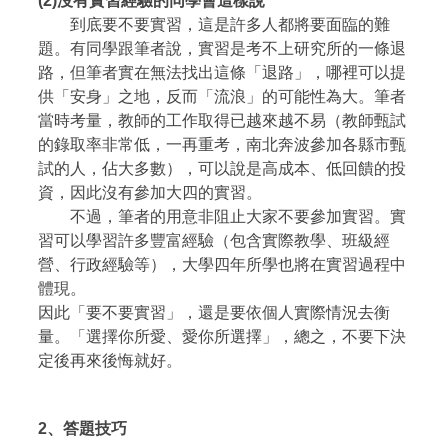
(2)
沒有實習經驗的同學會這樣說
到底要不要實習，這是許多人都將要面臨的難
題。有同學跟筆者說，實習是考不上研究所的一條退
路，但筆者實在無法找出這條「退路」，哪裡可以提
供「安身」之地，反而「流浪」的可能性為大。筆者
當時考量，教師的工作取得已越來越不易（教師甄試
的錄取率非常低，一再重考，南北奔波參加各縣市甄
試的人，佔大多數），可以說是高成本、低回饋的投
資，因此沒有參加大四的實習。
不過，筆者的用意非阻止大家不要參加實習。實
習可以學習許多豐富經驗（包含實際教學、班級經
營、行政經驗等），大學四年所學也將在實習過程中
體現。
因此「要不要實習」，還是要依個人實際情況去衡
量。「選擇你所愛、愛你所選擇」，總之，不要下決
定後再來後悔就好。
2、
答題技巧