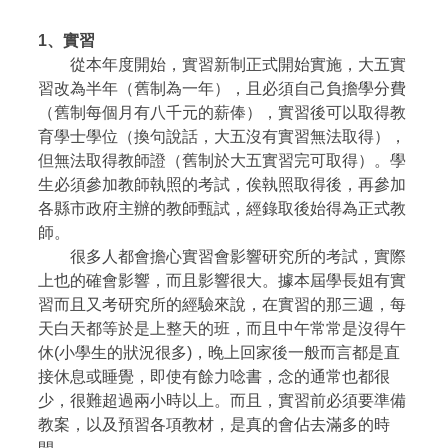
1、
實習
從本年度開始，實習新制正式開始實施，大五實
習改為半年（舊制為一年），且必須自己負擔學分費
（舊制每個月有八千元的薪俸），實習後可以取得教
育學士學位（換句說話，大五沒有實習無法取得），
但無法取得教師證（舊制於大五實習完可取得）。學
生必須參加教師執照的考試，俟執照取得後，再參加
各縣市政府主辦的教師甄試，經錄取後始得為正式教
師。
很多人都會擔心實習會影響研究所的考試，實際
上也的確會影響，而且影響很大。據本屆學長姐有實
習而且又考研究所的經驗來說，在實習的那三週，每
天白天都等於是上整天的班，而且中午常常是沒得午
休(小學生的狀況很多)，晚上回家後一般而言都是直
接休息或睡覺，即使有餘力唸書，念的通常也都很
少，很難超過兩小時以上。而且，實習前必須要準備
教案，以及預習各項教材，是真的會佔去滿多的時