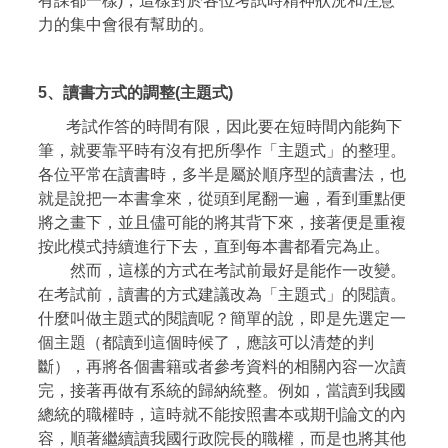
有課都一樣)，這樣對於各位考試時精神狀況和注意
力的集中會很有幫助的。
5、
讀書方式的調整(
主題式)
考試作答的時間有限，因此要在短時間內能夠下
筆，就要靠平時有沒有把所學作「主題式」的整理。
各位平常在讀書時，多半是屬於順序型的讀書法，也
就是說把一本書拿來，從頭到尾翻一遍，看到重點便
將之畫下，並且儘可能的將其背下來，接著便是重複
按此模式持續進行下去，直到每本書都看完為止。
然而，這樣的方式在考試前最好是能作一改變。
在考試前，讀書的方式建議改為「主題式」的閱讀。
什麼叫做主題式的閱讀呢？簡單的說，即是先選定一
個主題（都讀到這個時候了，應該可以清楚的判
斷），再將各個書籍或者參考資料的相關內容一次讀
完，接著再做有系統的歸納統整。例如，當讀到我國
總統的職權時，這時就不能按照書本或期刊論文的內
容，順著繼續讀我國行政院長的職權，而是也將其他