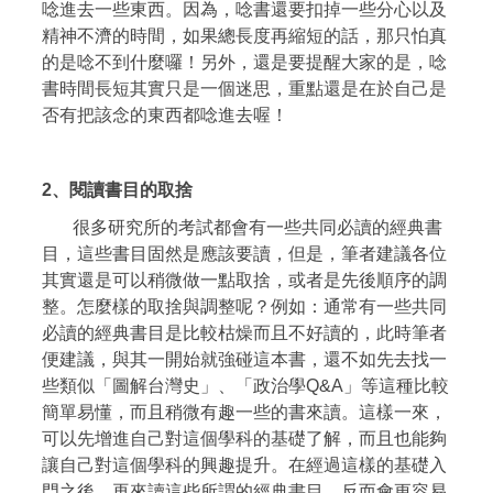
唸進去一些東西。因為，唸書還要扣掉一些分心以及
精神不濟的時間，如果總長度再縮短的話，那只怕真
的是唸不到什麼囉！另外，還是要提醒大家的是，唸
書時間長短其實只是一個迷思，重點還是在於自己是
否有把該念的東西都唸進去喔！
2
、
閱讀書目的取捨
很多研究所的考試都會有一些共同必讀的經典書
目，這些書目固然是應該要讀，但是，筆者建議各位
其實還是可以稍微做一點取捨，或者是先後順序的調
整。怎麼樣的取捨與調整呢？例如：通常有一些共同
必讀的經典書目是比較枯燥而且不好讀的，此時筆者
便建議，與其一開始就強碰這本書，還不如先去找一
些類似「圖解台灣史」、「政治學Q&A」等這種比較
簡單易懂，而且稍微有趣一些的書來讀。這樣一來，
可以先增進自己對這個學科的基礎了解，而且也能夠
讓自己對這個學科的興趣提升。在經過這樣的基礎入
門之後，再來讀這些所謂的經典書目，反而會更容易