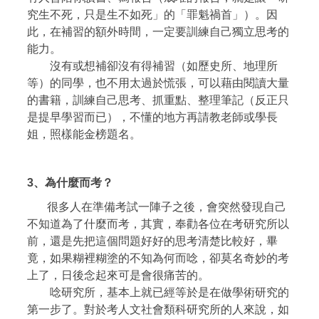
究生不死，只是生不如死」的「罪魁禍首」）。因
此，在補習的額外時間，一定要訓練自己獨立思考的
能力。
沒有或想補卻沒有得補習（如歷史所、地理所
等）的同學，也不用太過於慌張，可以藉由閱讀大量
的書籍，訓練自己思考、抓重點、整理筆記（反正只
是提早學習而已），不懂的地方再請教老師或學長
姐，照樣能金榜題名。
3、
為什麼而考？
很多人在準備考試一陣子之後，會突然發現自己
不知道為了什麼而考，其實，奉勸各位在考研究所以
前，還是先把這個問題好好的思考清楚比較好，畢
竟，如果糊裡糊塗的不知為何而唸，卻莫名奇妙的考
上了，日後念起來可是會很痛苦的。
唸研究所，基本上就已經等於是在做學術研究的
第一步了。對於考人文社會類科研究所的人來說，如