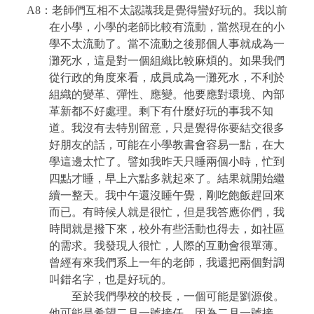
A8
：老師們互相不太認識我是覺得蠻好玩的。我以前
在小學，小學的老師比較有流動，當然現在的小
學不太流動了。當不流動之後那個人事就成為一
灘死水，這是對一個組織比較麻煩的。如果我們
從行政的角度來看，成員成為一灘死水，不利於
組織的變革、彈性、應變。他要應對環境、內部
革新都不好處理。剩下有什麼好玩的事我不知
道。我沒有去特別留意，只是覺得你要結交很多
好朋友的話，可能在小學教書會容易一點，在大
學這邊太忙了。譬如我昨天只睡兩個小時，忙到
四點才睡，早上六點多就起來了。結果就開始繼
續一整天。我中午還沒睡午覺，剛吃飽飯趕回來
而已。有時候人就是很忙，但是我答應你們，我
時間就是撥下來，校外有些活動也得去，如社區
的需求。我發現人很忙，人際的互動會很單薄。
曾經有來我們系上一年的老師，我還把兩個對調
叫錯名字，也是好玩的。
至於我們學校的校長，一個可能是劉源俊。
他可能是希望二月一號接任，因為二月一號接