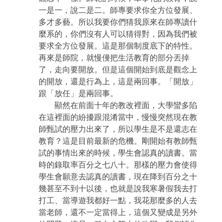
一是一，說二是二。師專要求你全方位發展、
多才多藝。所以我要你們猜我原來在師專讀什
麼系的，你們沒有人可以猜得對，因為我們被
要求全方位發展。這是那個制度底下的特性。
再來是師院，就慢僈把生活教育的部分丟掉
了，走向要開放。但是這個開始到底是觀念上
的開放，還是行為上，這是兩回事。「開放」
跟「放任」是兩回事。
顯然在前面十年的教改裡面，大學蠻多陷
在這裡面的紛擾跟混淆當中，慢慢突然現在教
師甄試的壓力出來了，所以學生是不是還志在
教育？這是目前最新的危機。剛開始有教師甄
試的事情出來的時候，學生會認真的讀書。當
時的錄取率百分之七八十。那樣的壓力會使得
學生會願意去認真的讀書，現在降到百分之十
幾甚至不到十以後，也就是說我寒暑假我去打
打工、當導遊我都好一點，我花那麼多的人去
當老師，還不一定當得上，這個又變成是另外