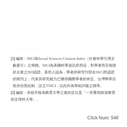
[1]
編按：
SSCI
為
Social Sciences Citation Index
（
社會科學引用文
獻索引）
之簡稱。
SSCI
為美國科學資訊所所設，對學者而言相當
於企業之
ISO
認證。某些人認為，學者的研究刊登在
SSCI
所認證
的期刊上，代表其研究能力已獲得國際學者的肯定。台灣學界目
前亦仿照此制，設立
TSSCI
，以此作為學術評鑑之標準。
[2]
編按：本校升格為教育大學之後的定位是「一所重視師資教育
的文理科大學」。
Click Num:
546