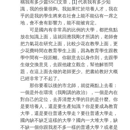
稱我有多少篇
SSCI
文章，
[1]
代表我有多少知
識，我的份量很夠。我如果忙於培養人才，我在
乎的是我的學生將來在社會上能不能佔有一席之
地，會不會有影響力，能不能被肯定。
可是國內有非常高的比例的大學，都把焦點
放在知識上面，這就回應我剛才所講的，老師會
把力氣花在研究上面，比較少花在教學上面，更
少花費時間在教育學生上面，因為教育學生跟教
學中間有一段距離。你願意去以身作則，去跟學
生做交換意見，去跟他建立觀念，幫他解答問
題，在這上面去做的老師更少。把書給教好大概
已經非常了不起了。
那你要看以後的市北師，就從兩點上去看：
一個是外在環境（我剛講的政治），一個是內在
對自己的定位，去弄清楚大學的目的是什麼。你
是要培養人，還是要生產知識？你是要成為教育
大學，還是要往普通大學走？要往普通大學走，
國內缺不缺乏這樣的大學？國內一大堆大學，缺
不缺一個你跟我差不多一樣的普通大學？或者是