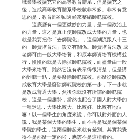
職業學校擴充它的高等教育體系，但是擴充之
後，造成高等教育體系學校數非常多。非常有意
思的是，教育部卻回過頭來整編師範院校。
這底層有一個更微妙的力量，是一個政治上
的力量，這才是真正使師院改成大學的力量，也
就是我要把你「去師院化」，這個潮流跟八十三
的「師資培育法」設立有關係。師資培育法改
成
老師可由一般大學培養，和原本師資培育機構並
行，慢慢的就是去除掉師範院校，而盡量由一般
大學來培育。雖然它沒有表示得很清楚，但是講
的難聽一點，是要廢除師範院校。那麼從師院改
成教育大學是廢除師範院校的第一步，下一步就
是改成普通大學，然後你就沒有所謂的師範院
校，這是一個趨勢，當然也配合了國人對大學的
一種迷思，大學比較大、比較好、比較有地位
嘛！以一個學生的角度來說，你可以對外面的人
說，我是某個大學的學生，而不再是我是個某個
學院的學生，這兩個聽起來就有差別。其實我覺
得不是那麼一定的啦，應該不是這樣看的。