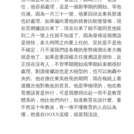
任，他容易處理，這是一個新學期的開始。等他
任滿。因為一月三十一號，他要回頭去東吳那邊
也好處理。如果偏向選他的就會比較慢發佈，現
在官網據說出來了，現在出來了能不能同意他延
到二月一號上任就不知道了。因為發佈這個應該
是很快，多久時間之內要上任的。至於是不是他
不確定，只不過我們從各種的形勢揣測出來大概
就是他了。如果是要請楊主任接應該是很快，反
正現在沒有人，不管學期開始或學期結束都很好
處理。劉源俊據說也是大砲型的，也可以炮轟中
央的。他在擔任東吳校長的期間，我在報紙上看
過幾次他對教改的意見。他是學物理的，他在教
育應該算是外行，可是我覺得比起一些不是教育
體系的，他比他們內行，知道教育在說什麼。要
不然這十年教改，有一堆不懂教育的人自以為
懂，然後在
OOXX
這樣，就當我沒說。