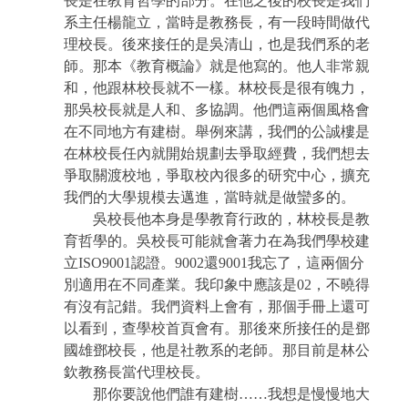
長是在教育哲學的部分。在他之後的校長是我們
系主任楊龍立，當時是教務長，有一段時間做代
理校長。後來接任的是吳清山，也是我們系的老
師。那本《教育概論》就是他寫的。他人非常親
和，他跟林校長就不一樣。林校長是很有魄力，
那吳校長就是人和、多協調。他們這兩個風格會
在不同地方有建樹。舉例來講，我們的公誠樓是
在林校長任內就開始規劃去爭取經費，我們想去
爭取關渡校地，爭取校內很多的研究中心，擴充
我們的大學規模去邁進，當時就是做蠻多的。
吳校長他本身是學教育行政的，林校長是教
育哲學的。吳校長可能就會著力在為我們學校建
立
ISO9001
認證。
9002
還
9001
我忘了，這兩個分
別適用在不同產業。我印象中應該是
02
，不曉得
有沒有記錯。我們資料上會有，那個手冊上還可
以看到，查學校首頁會有。那後來所接任的是鄧
國雄鄧校長，他是社教系的老師。那目前是林公
欽教務長當代理校長。
那你要說他們誰有建樹
……
我想是慢慢地大