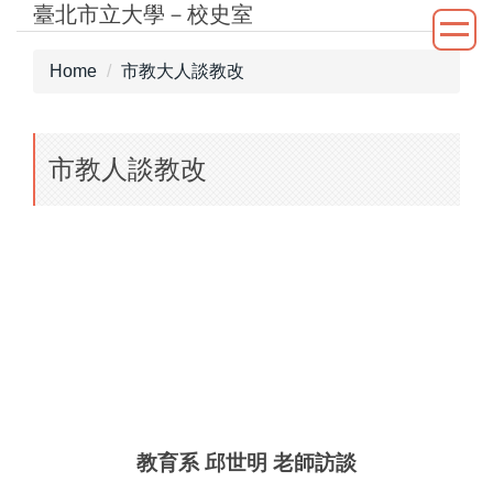
臺北市立大學－校史室
Jump
to
the
Home
市教大人談教改
main
content
block
市教人談教改
教育系
邱世明 老師訪談