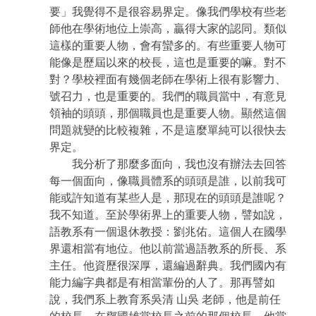
要」我覺得不是很容易界定。像我們學校有些老
師他在學術地位上崇高，贏得大家的認同。類似
這樣的重要人物，會有蠻多的。有些重要人物可
能像是歷屆以來的校長，這也是重要的嘛。對不
對？學校裡面有幾個老師在學術上很有影響力、
號召力，也是重要的。我們的職員當中，有意見
領袖的頭頭，那個職員也是重要人物。顯然這個
問題就變的比較複雜，不是這麼單純可以很快去
界定。
我分析了那麼多面向，我也沒有辦法去回答
每一個面向，像職員體系的頭頭是誰，以前我可
能或許知道有某些人是，那現在的頭頭是誰呢？
我不知道。至於學術界上的重要人物，譬如說，
語教系有一個退休教授：劉兆佑。這個人在國學
界還相當有地位。他以前當過語教系的所長、系
主任。他資歷很深厚，還編過辭典。我們國內有
能力編字典都是有相當輩份的人了。那再譬如
說，我們系上教育系吳清
山吳 老師，他是前任