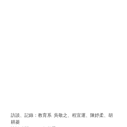
訪談、記錄：教育系
吳敬之、程宜運、陳妤柔、胡
耕菱