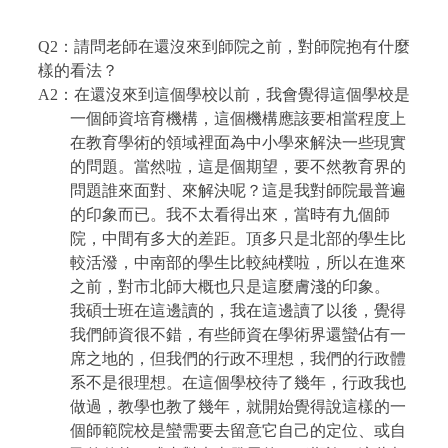
Q2
：請問老師在還沒來到師院之前，對師院抱有什麼
樣的看法？
A2
：在還沒來到這個學校以前，我會覺得這個學校是
一個師資培育機構，這個機構應該要相當程度上
在教育學術的領域裡面為中小學來解決一些現實
的問題。當然啦，這是個期望，要不然教育界的
問題誰來面對、來解決呢？這是我對師院最普遍
的印象而已。我不太看得出來，當時有九個師
院，中間有多大的差距。頂多只是北部的學生比
較活潑，中南部的學生比較純樸啦，所以在進來
之前，對市北師大概也只是這麼膚淺的印象。
我碩士班在這邊讀的，我在這邊讀了以後，覺得
我們師資很不錯，有些師資在學術界還蠻佔有一
席之地的，但我們的行政不理想，我們的行政體
系不是很理想。在這個學校待了幾年，行政我也
做過，教學也教了幾年，就開始覺得說這樣的一
個師範院校是蠻需要去留意它自己的定位、或自