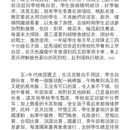
前須趕回學校晚自習。學生個個聰明絕頂，好學敏
求。清晨五點，就有學生拿書在操場唸。晚點名後，
教官要抓太用功的學生，不准她們在浴室、廁所、樓
梯間繼續看書，以免傷了身體。這個時期學生必須參
加勞動服務，包括：割草、種花木、輪流刷洗餐桌、
每週末大掃除。週三還要到婦聯會縫征衣、摺紗布，
給戰士、傷患使用。一年級學生每天早上排隊走三四
十分鐘石子路，從馬場町宿舍趕到學校吃早餐和上早
自習，在天色朦朧中常會遇到四五部軍用卡車，車上
憲兵押解臉色蒼白的死刑犯，赴刑場執行槍決。
[16]
五○年代物質匱乏，生活克難自不用說。學生自
辦伙食，早餐一個饅頭配一碗稀飯，午晚餐則為又乾
又硬的糙米飯，又沒有可口的菜，令人食不下嚥。但
校中養豬、年節加菜，相對於其他師範，已是最好的
伙食，讓其他學校學生豔羨。學校規定頭髮中分齊
耳，加上難看的卡其制服，使女孩子看起來都矮矮胖
胖。此時「反共抗俄」呼聲正高，學生要參加許多愛
國運動，如軍中服務、戰鬥晚會、化妝遊行、壁報比
賽、合唱比賽、演講比賽，國慶日、青年節都須派公
差參加。每逢國家慶典集會遊行，女師學生總是排第