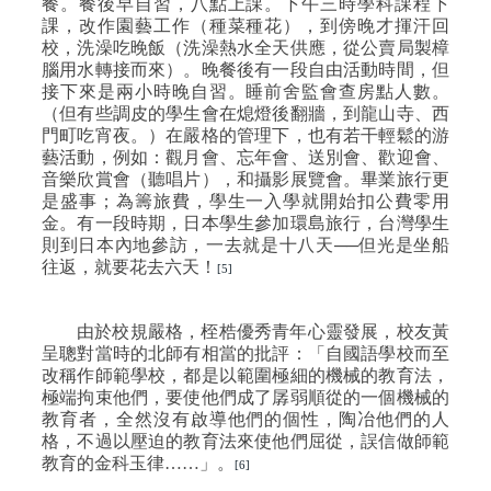
餐。餐後早自習，八點上課。下午三時學科課程下
課，改作園藝工作（種菜種花），到傍晚才揮汗回
校，洗澡吃晚飯（洗澡熱水全天供應，從公賣局製樟
腦用水轉接而來）。晚餐後有一段自由活動時間，但
接下來是兩小時晚自習。睡前舍監會查房點人數。
（但有些調皮的學生會在熄燈後翻牆，到龍山寺、西
門町吃宵夜。）在嚴格的管理下，也有若干輕鬆的游
藝活動，例如：觀月會、忘年會、送別會、歡迎會、
音樂欣賞會（聽唱片），和攝影展覽會。畢業旅行更
是盛事；為籌旅費，學生一入學就開始扣公費零用
金。有一段時期，日本學生參加環島旅行，台灣學生
則到日本內地參訪，一去就是十八天──但光是坐船
往返，就要花去六天！
[5]
由於校規嚴格，桎梏優秀青年心靈發展，校友黃
呈聰對當時的北師有相當的批評：「自國語學校而至
改稱作師範學校，都是以範圍極細的機械的教育法，
極端拘束他們，要使他們成了孱弱順從的一個機械的
教育者，全然沒有啟導他們的個性，陶冶他們的人
格，不過以壓迫的教育法來使他們屈從，誤信做師範
教育的金科玉律……」。
[6]