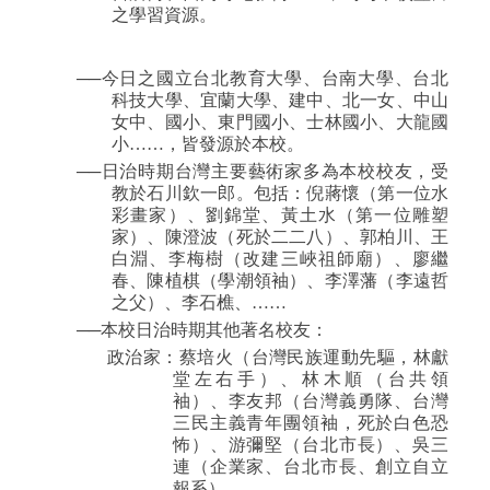
之學習資源。
──今日之國立台北教育大學、台南大學、台北
科技大學、宜蘭大學、建中、北一女、中山
女中、國小、東門國小、士林國小、大龍國
小……，皆發源於本校。
──日治時期台灣主要藝術家多為本校校友，受
教於石川欽一郎。包括：倪蔣懷（第一位水
彩畫家）、劉錦堂、黃土水（第一位雕塑
家）、陳澄波（死於二二八）、郭柏川、王
白淵、李梅樹（改建三峽祖師廟）、廖繼
春、陳植棋（學潮領袖）、李澤藩（李遠哲
之父）、李石樵、……
──本校日治時期其他著名校友：
政治家：蔡培火（台灣民族運動先驅，林獻
堂左右手）、林木順（台共領
袖）、李友邦（台灣義勇隊、台灣
三民主義青年團領袖，死於白色恐
怖）、游彌堅（台北市長）、吳三
連（企業家、台北市長、創立自立
報系）