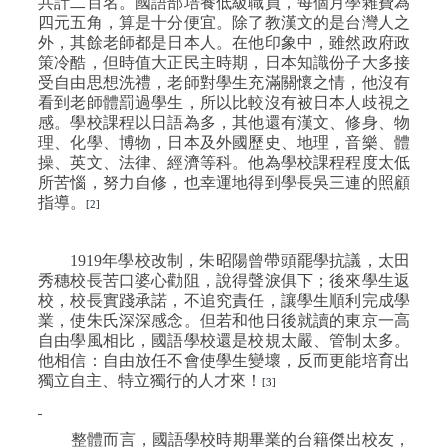
共計二百名。國語部培養低級職員，每個月學雜費為
四元五角，算是十分便宜。除了教漢文的是台灣人之
外，其餘老師都是日本人。在他印象中，雖然政府政
策冷酷，但時值大正民主時期，日本知識份子大多接
受自由思想洗禮，老師對學生充滿關懷之情，他沒有
看到老師體罰過學生，所以比較沒有被日本人歧視之
感。學校課程以日語為多，其他還有漢文、修身、物
理、化學、博物，日本及外國歷史、地理，音樂、體
操、英文、法律、經濟等科。他為學校課程程度太低
所苦惱，努力自修，也幸運地得到學長吳三連的照顧
指導。
[2]
1919
年學校改制，朱昭陽曾帶頭罷學抗議，太田
秀穗校長苦口婆心勸阻，說得聲淚俱下；後來學生返
校，校長實踐承諾，不追究責任，讓學生順利完成學
業，使朱氏深深感念。但若和他日後就讀的東京一高
自由學風相比，國語學校還是校規太嚴、管制太多。
他相信：自由放任不會使學生變壞，反而更能培育出
獨立自主、特立獨行的人才來！
[3]
整體而言，國語學校時期畢業的台籍傑出校友，