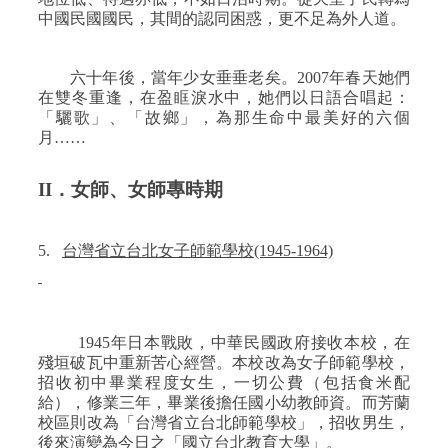
中國民國國民，其間的認同困惑，更不足為外人道。
六十年後，當年少女垂垂老矣。
2007
年春天她們
在雙冬重逢，在盈眶淚水中，她們以日語合唱起：
「驪歌」、「故鄉」，為那生命中最美好的六個
月……
II
．女師、女師專時期
5.
台灣省立台北女子師範學校
(1945-1964)
1945
年日本戰敗，中華民國政府接收本校，在
殘垣破瓦中重新苦心經營。本校改為女子師範學校，
招收初中畢業程度女生，一切公費（包括食米配
給），修業三年，畢業後擔任國小幼教師資。而芳蘭
校區則改為「台灣省立台北師範學校」，招收男生，
後來演變為今日之「國立台北教育大學」。