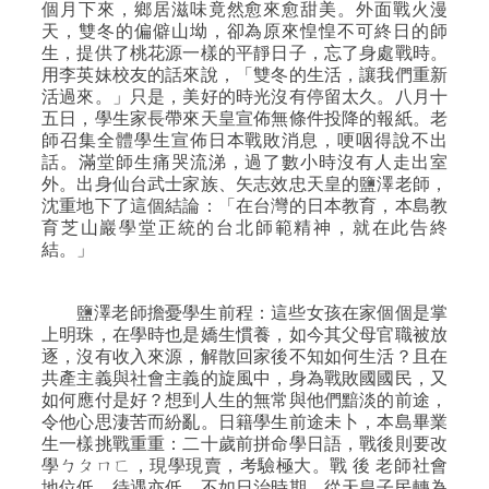
個月下來，鄉居滋味竟然愈來愈甜美。外面戰火漫
天，雙冬的偏僻山坳，卻為原來惶惶不可終日的師
生，提供了桃花源一樣的平靜日子，忘了身處戰時。
用李英妹校友的話來說，「雙冬的生活，讓我們重新
活過來。」只是，美好的時光沒有停留太久。
八月十
五日
，學生家長帶來天皇宣佈無條件投降的報紙。老
師召集全體學生宣佈日本戰敗消息，哽咽得說不出
話。滿堂師生痛哭流涕，過了數小時沒有人走出室
外。出身仙台武士家族、矢志效忠天皇的鹽澤老師，
沈重地下了這個結論：「在台灣的日本教育，本島教
育芝山巖學堂正統的台北師範精神，就在此告終
結。」
鹽澤老師擔憂學生前程：這些女孩在家個個是掌
上明珠，在學時也是嬌生慣養，如今其父母官職被放
逐，沒有收入來源，解散回家後不知如何生活？且在
共產主義與社會主義的旋風中，身為戰敗國國民，又
如何應付是好？想到人生的無常與他們黯淡的前途，
令他心思淒苦而紛亂。日籍學生前途未卜，本島畢業
生一樣挑戰重重：二十歲前拼命學日語，戰後則要改
學ㄅㄆㄇㄈ，現學現賣，考驗極大。戰
後
老師社會
地位低、待遇亦低，不如日治時期。從天皇子民轉為