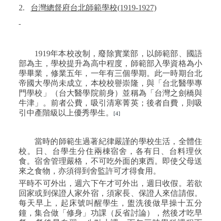
2.
台灣總督府台北師範學校
(1919-1927)
1919
年本校改制，廢除實業部，以師範部、國語
部為主，學校提升為高中程度，師範部入學資格為小
學畢業，修業五年，一年有三個學期。此一時期台北
帝國大學尚未成立，本校校譽崇隆，與「台北醫學專
門學校」（台大醫學院前身）並稱為「台灣之劍橋與
牛津」。前者公費，吸引清寒菁英；後者自費，則吸
引中產階級以上優秀學生。
[4]
當時的師範生過著紀律嚴謹的學校生活，全體住
校。日、台學生分住兩棟宿舍，各有日、台料理伙
食。宿舍管理嚴格，不可吃外面的東西。即使父母送
來之食物，亦須得到舍監許可才得食用。
平時不可外出，週六下午才可外出，週日收假。若欲
回家或到保證人家外宿，須家長、保證人來信請假。
每天早上，起床號叫醒學生，盥洗後做早操十五分
鐘，集合做「修身」功課（反省討論），然後才吃早