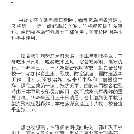
由於太平洋戰爭曠日費時，總督府為節省資源，
又將第一、第二師範學校合併，並將程度提升為專
科。南門校區為預科及女子部使用，芳蘭校區則為本
科學生使用。
隨著戰爭局勢愈來愈緊張，學生早餐吃稀飯，中
餐吃水煮南瓜，晚餐吃水煮魚，宿舍裡赤痢、傷寒流
行。
1945
年三月，日人為配合戰時需要，動員全台學
校一律參加糧食生產、戰技、防空訊連、國防建設等
工作。北師大隊被編為二個步兵中隊和二個機槍中
隊，調往宜蘭第一線，抵抗美軍。由於南門校舍在戰
時由日本軍司令部長期徵用，故而成為美軍轟炸的重
要目標。
1945
年
五月三十日
清晨，台北遭到美軍數百
架次飛機猛烈轟炸，本校落彈竟達五十八枚，校舍幾
乎全毀。
[13]
誰也沒想到，在這個最困頓的時刻，卻出現了校
史上一頁令人難忘的篇章。畢業自東北帝大理學部、