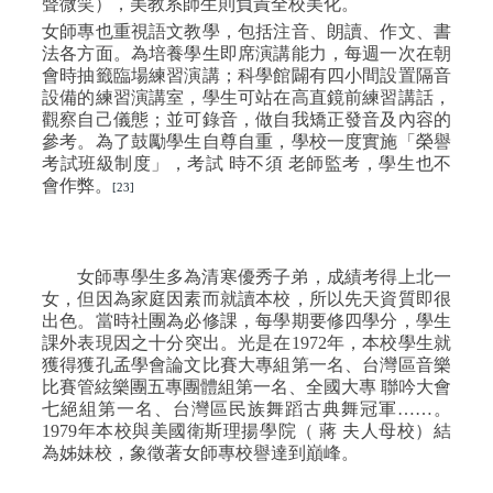
聲微笑），美教系師生則負責全校美化。
女師專也重視語文教學，包括注音、朗讀、作文、書
法各方面。為培養學生即席演講能力，每週一次在朝
會時抽籤臨場練習演講；科學館闢有四小間設置隔音
設備的練習演講室，學生可站在高直鏡前練習講話，
觀察自己儀態；並可錄音，做自我矯正發音及內容的
參考。為了鼓勵學生自尊自重，學校一度實施「榮譽
考試班級制度」，考試
時不須
老師監考，學生也不
會作弊。
[23]
女師專學生多為清寒優秀子弟，成績考得上北一
女，但因為家庭因素而就讀本校，所以先天資質即很
出色。當時社團為必修課，每學期要修四學分，學生
課外表現因之十分突出。光是在
1972
年，本校學生就
獲得獲孔孟學會論文比賽大專組第一名、台灣區音樂
比賽管絃樂團五專團體組第一名、全國大專
聯吟大會
七絕組第一名、台灣區民族舞蹈古典舞冠軍……。
1979
年本校與美國衛斯理揚學院（
蔣
夫人母校）結
為姊妹校，象徵著女師專校譽達到巔峰。