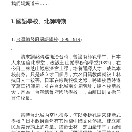
我們娓娓道來……
I.
國語學校、北師時期
1.
台灣總督府國語學校
(1896-1919)
清末劉銘傳巡撫治台時，曾設有師範學堂。日本
人來後廢此學堂，改設芝山巖學務部學堂
(1895)
，在
今日士林芝山巖惠濟宮上課，培養通譯人才，成為本
校前身。只是成立才四個月，六名日籍教師就被士林
抗日人士殺害。日軍在嚴厲報復之際，將學校暫時遷
至萬華祖師廟，並在台北城南文廟舊址，建本校新校
舍，是為「台灣總督府國語學校」，由町田則文擔任
首任校長。
當時台北城內空地很多，何以要拆孔廟來建新式
學校？日本政府自然有其推翻中國文化傳統、建立殖
民意識形態上的考量。鑑於士林「芝山巖學堂」距離