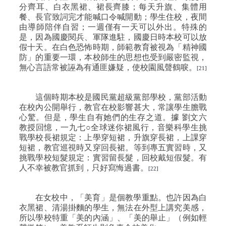
分齊耳、白衣黑裙、裙長齊膝；每天升旗、集體用
餐、長官致詞完才能喊口令喊開動；學生住校，夜間
由導師陪伴自習；一週僅有一天可以外出。特殊的
是，因為國慶閱兵、軍隊進駐，國慶日時本校可以放
假十天。在白色恐怖時期，師範教育被視為「精神國
防」的重要一環，本校師生的思想也受到嚴密監視，
無心言語常被誣為有通匪嫌疑，使校園風聲鶴唳。
[21]
這個時期本校是國民黨超級黨部學校，黨部活動
在校內公開舉行，教官在校影響甚大，常讓學生膽戰
心驚。但是，學生自有她們的生存之道。據
劉文六
教授回憶，一九七○全球迷你裙風行，音樂科學生挑
戰學校長裙規定：上學穿短裙，升旗穿長裙，上課穿
短裙，教官巡視時又穿回長裙。等到專五實習時，又
挑戰學校短髮規定：實習留長髮，回校戴短假髮。有
人不幸被教官抓到，只好寫悔過書。
[22]
在女校中，「美育」是個教學重點。也許因為白
衣黑裙、清湯掛麵的學生，無法在外型上講究美感，
所以學校特重「美的內涵」、「美的舉止」（例如輕