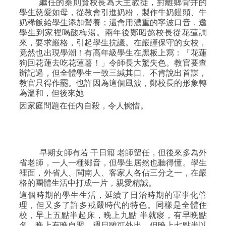
繼任的秦則賢校長為天主教徒，對離鄉背井的
學生慈愛如母，從教會引進奶粉，製作牛奶饅頭、牛
奶稀飯給學生添加營養；還會用濃重的寧波口音，邀
學生到家裡喝酸梅湯。兩年後鄭昭懿校長從花蓮調
來，要求嚴格，引起學生抗議。在嚴謹保守的女校，
竟然也出現學潮！有高年級學生在黑板上寫：「花蓮
狗回花蓮去吃花蓮薯！」令師長大驚失色。教官要查
辦記過，但全體學生一致三緘其口、不肯說出首謀，
教官只得作罷。也許因為這個風波，鄭校長的形象轉
為溫和，但後來她
因家庭問題在任內自殺，令人惋惜。
早期女師有若
干日籍
老師留任，但後來多為外
省老師，一人一種鄉音，但學生居然也聽得懂。學生
裡面，外省人、閩南人、客家人各佔三分之一，在嚴
格的團體生活中打成一片，親愛精誠。
這個時期的學生生活，延續了日治時期的軍事化管
理，但又多了許多戒嚴時代的特色。同樣是全體住
校，早上五點半起床，晚上九點
半就寢，有早晚點
名，晚上有晚自習。週日雖可外出，但晚上七點半以