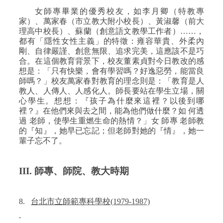
女師專畢業的優秀校友，如李月卿（特教專
家）、萬家春（市立教大附小校長）、黃淑馨（前大
理高中校長）、蘇蘭（創意語文教學工作者）……，
都有「隱性女性主義」的特徵：雍容華貴、外柔內
剛、自律嚴謹、創意無限、追求完美，這應該不是巧
合。在這個教育背景下，校友董素貞對今日教改的感
想是：「只有快樂，會有學習嗎？好逸惡勞，能當良
師嗎？」校友萬家春對教育的理念則是：「教育是人
教人、人傳人、人感化人。師長要站在學生立場，關
心學生。想想：『孩子為什麼來這裡？以後到哪
裡？』在他們來與去之間，能為他們做什麼？如
何透
過
老師，使學生重燃生命的熱情？」女
師專
老師教
的『知』，她早已忘記；但老師對她的『情』，她一
輩子忘不了。
III.
師專、師院、教大時期
8.
台北市立師範專科學校
(1979-1987)