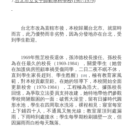
7.
台北市立女子師範專科學校
(1967-1979)
台北市改為直轄市後，本校歸屬台北市。就當時
而言，此乃優勢而非劣勢，因為分發地亦在台北，受
到學生歡迎。
1969
年熊芷校長退休，孫沛德校長接任。孫校長
為在任最久的校長（
1969-1984
），關愛學生（她曾
在加護病房照顧車禍受傷同學，二日二夜不眠不休，
直到學生家長趕到、學生甦醒）
，極有教育家風
[19]
範，對本校貢獻至鉅。在她的領導下，本校開始全面
更新校舍（
1970-1984
），工程極為浩大。據孫校長
回憶，為爭取立法委員支持改建，她特地帶他們參觀
學校簡陋艱困的一面：破舊大澡堂，留有日據時代圓
形水池，學生在四周取水洗浴，裸裎相見；寢室每室
上下鋪四十人，不通風又無光線；教室屋頂到處漏
雨，下雨時到處接水；學生每學期粉刷牆壁一次，但
因漏雨而白粉每天飄落。