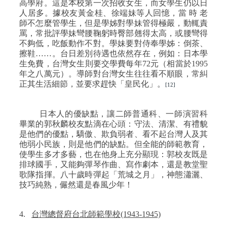
高學府。這是本校第一次招收女生，而女學生仍以日
人居多。據校友黃金桂、徐端妹等人回憶，當
時
老
師不怎麼管學生，但是學姊對學妹管得極嚴，動輒責
罵，常批評學妹彎腰鞠躬時臀部翹得太高，或腰彎得
不夠低，吃飯動作不對。學妹要對侍奉學姊：倒茶、
擦鞋……。台日差別待遇也依然存在，例如：日本學
生免費，台灣女生則要交學費每年
72
元（相當於
1995
年之八萬元）。導師對台灣女生往往看不順眼，常糾
正其生活細節，並要求趕快「皇民化」。
[12]
日本人的優缺點，讓二師普通科、一師演習科
畢業的郭秋麟校友點滴在心頭：守法、清潔、有禮貌
是他們的優點，驕傲、欺負弱者、看不起台灣人及其
他弱小民族，則是他們的缺點。但全能的師範教育，
使學生多才多藝，也在他身上充分顯現：郭校友既是
排球國手，又能夠彈琴作曲、寫作劇本，還是教堂聖
歌隊指揮。八十歲時彈起「荒城之月」，神態瀟灑、
技巧純熟，儼然還是春風少年！
4.
台灣總督府台北師範學校
(1943-1945)