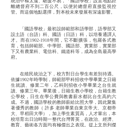
統治中樞太遠、馳援不易，「國語學校」設置地點距
離總督府不到
二百公尺
，以便於總督府直接監視控
管。而這個地點選擇，對本校未來發展有深遠影響。
「國語學校」最初設師範部和語學部，語學部又
設土語（台語）科、國語（日語）科，以培養通譯人
才。而在
1902-1918
年間，它不斷擴張，包羅各式教
育，包括師範部、中學部、國語部、實業部，實業部
下又有農業科、電信科、鐵道科等，成為全島最高學
府。
在殖民統治之下，校方對日台學生有差別待遇。
依據
1902
年時學制，師範部甲科招收中學畢業之日籍
生就讀、修業二年，乙科則招收小學畢業之台生就
讀、修業三年。畢業後，日籍生教小學校，台籍生教
公學校，日生在學公費與教書薪水都比台生高約六
成。不過，國語學校的教師薪給比照大學，因此聚集
著優秀的教師（
許多
老師畢業自東京帝大、京都帝
大、早稻田大學），加上學生素質高，人才輩出，本
校培育出日治時期一整代台灣菁英，在政治、經濟、
教育、藝術各方面均有極傑出之表現。從上文所列傑