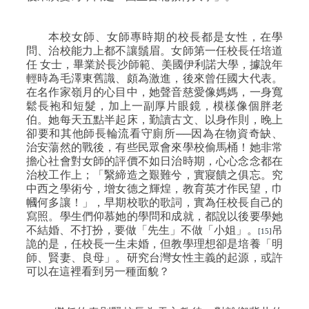
本校女師、女師專時期的校長都是女性，在學
問、治校能力上都不讓鬚眉。女師第一任校長任培道
任
女士，畢業於長沙師範、美國伊利諾大學，據說年
輕時為毛澤東舊識、頗為激進，後來曾任國大代表。
在名作家嶺月的心目中，她聲音慈愛像媽媽，一身寬
鬆長袍和短髮，加上一副厚片眼鏡，模樣像個胖老
伯。她每天五點半起床，勤讀古文、以身作則，晚上
卻要和其他師長輪流看守廁所──因為在物資奇缺、
治安蕩然的戰後，有些民眾會來學校偷馬桶！她非常
擔心社會對女師的評價不如日治時期，心心念念都在
治校工作上；「繄締造之艱難兮，實寢饋之俱忘。究
中西之學術兮，增女德之輝煌，教育英才作民望，巾
幗何多讓！」，早期校歌的歌詞，實為任校長自己的
寫照。學生們仰慕她的學問和成就，都說以後要學她
不結婚、不打扮，要做「先生」不做「小姐」。
吊
[15]
詭的是，任校長一生未婚，但教學理想卻是培養「明
師、賢妻、良母」。研究台灣女性主義的起源，或許
可以在這裡看到另一種面貌？