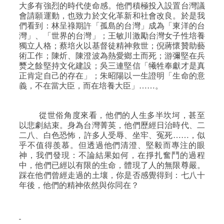
大多有強烈的時代使命感。他們積極投入設置台灣議
會請願運動，也致力於文化革新和社會改良。於是我
們看到：林呈祿期許「孤島的台灣」成為「東洋的台
灣」、「世界的台灣」；王敏川激勵台灣女子性培養
獨立人格；蔡培火以基督徒精神救世；倪蔣懷贊助藝
術工作；陳炘、陳澄波為熱愛鄉土而死；游彌堅在兵
燹之餘堅持文化建設；吳三連堅信「犧牲奉獻才是真
正肯定自己的存在」；朱昭陽以一生證明「生命的意
義，不在當大臣，而在培養大臣」……。
從世俗角度來看，他們的人生多半坎坷，甚至
以悲劇結束。身為台灣菁英，他們歷經日治時代、二
二八、白色恐怖，許多人受辱、坐牢、冤死……，似
乎不值得羨慕。但透過他們清澄、堅毅而專注的眼
神，我們發現：不論結果如何，在掙扎奮鬥的過程
中，他們已經以有限的生命，體現了人的無限尊嚴。
踩在他們曾經走過的土壤，你是否感覺得到：七八十
年後，他們的精神依然與你同在？