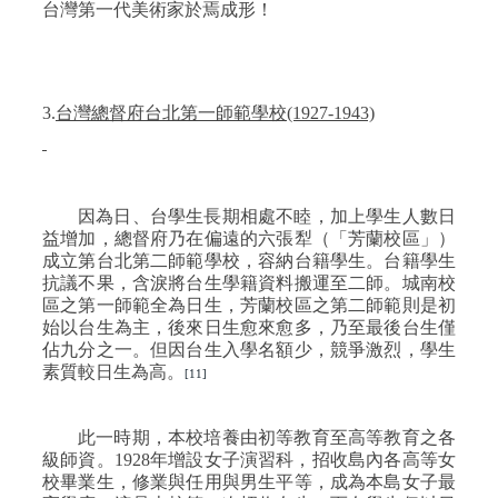
台灣第一代美術家於焉成形！
3.
台灣總督府台北第一師範學校
(1927-1943)
因為日、台學生長期相處不睦，加上學生人數日
益增加，總督府乃在偏遠的六張犁（「芳蘭校區」）
成立第台北第二師範學校，容納台籍學生。台籍學生
抗議不果，含淚將台生學籍資料搬運至二師。城南校
區之第一師範全為日生，芳蘭校區之第二師範則是初
始以台生為主，後來日生愈來愈多，乃至最後台生僅
佔九分之一。但因台生入學名額少，競爭激烈，學生
素質較日生為高。
[11]
此一時期，本校培養由初等教育至高等教育之各
級師資。
1928
年增設女子演習科，招收島內各高等女
校畢業生，修業與任用與男生平等，成為本島女子最