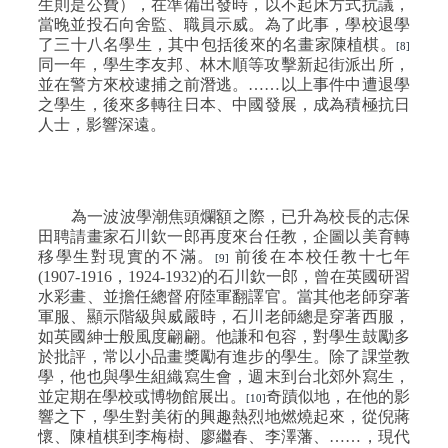
生則是公費），在準備出發時，以不起床方式抗議，
當晚並投石向舍監、職員示威。為了此事，學校退學
了三十八名學生，其中包括後來的名畫家陳植棋。
[8]
同一年，學生李友邦、林木順等攻擊新起街派出所，
並在警方來校逮捕之前潛逃。……以上事件中遭退學
之學生，後來多轉往日本、中國發展，成為積極抗日
人士，影響深遠。
為一波波學潮焦頭爛額之際，已升為校長的志保
田聘請畫家石川欽一郎再度來台任教，企圖以美育轉
移學生對現實的不滿。
前後在本校任教十七年
[9]
(1907-1916
，
1924-1932)
的石川欽一郎，曾在英國研習
水彩畫、並擔任總督府陸軍翻譯官。當其他老師穿著
軍服、顯示階級與威嚴時，石川老師總是穿著西服，
如英國紳士般風度翩翩。他謙和包容，對學生鼓勵多
於批評，常以小品畫獎勵有進步的學生。除了課堂教
學，他也與學生組織寫生會，週末到台北郊外寫生，
並定期在學校或博物館展出。
奇蹟似地，在他的影
[10]
響之下，學生對美術的興趣熱烈地燃燒起來，從倪蔣
懷、陳植棋到李梅樹、廖繼春、李澤藩、……，現代