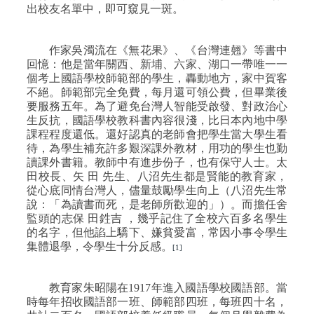
出校友名單中，即可窺見一斑。
作家吳濁流在《無花果》、《台灣連翹》等書中
回憶：他是當年關西、新埔、六家、湖口一帶唯一一
個考上國語學校師範部的學生，轟動地方，家中賀客
不絕。師範部完全免費，每月還可領公費，但畢業後
要服務五年。為了避免台灣人智能受啟發、對政治心
生反抗，國語學校教科書內容很淺，比日本內地中學
課程程度還低。還好認真的老師會把學生當大學生看
待，為學生補充許多艱深課外教材，用功的學生也勤
讀課外書籍。教師中有進步份子，也有保守人士。太
田校長、矢
田
先生、八沼先生都是賢能的教育家，
從心底同情台灣人，儘量鼓勵學生向上（八沼先生常
說：「為讀書而死，是老師所歡迎的」）。而擔任舍
監頭的志保
田鉎吉
，幾乎記住了全校六百多名學生
的名字，但他諂上驕下、嫌貧愛富，常因小事令學生
集體退學，令學生十分反感。
[1]
教育家朱昭陽在
1917
年進入國語學校國語部。當
時每年招收國語部一班、師範部四班，每班四十名，