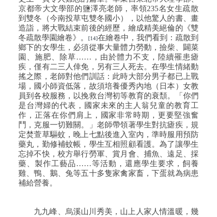
京都帝大文學部的鹽澤亮老師，率領
235
名女生疏散
到雙冬（今南投草屯雙冬國小），以他驚人的書、畫
造詣，將大戰結束前後的經歷，繪成精美絕倫的《雙
冬疏散學園繪卷》。
在繪卷中，我們看到：疏散到
[14]
鄉下的女學生，必須從事大量體力勞動，撿柴、闢菜
園、施肥、除草……，由於體力不支，陸續罹患瘧
疾，僅有二三人倖免，另有三人死去。在學生情緒動
搖之際，老師對他們訓話：此時大部分男子都已上戰
場，國小師資低落，故須培養優秀內地（日本）女教
員到各校服務，以挽救台灣初等教育的衰頹。「你們
是台灣婦的代表，國家未來的主人翁兒童的教育工
作，正落在你們肩上，國家非常時期，更要堅強奮
鬥，克服一切難關。」老師帶領著學生對抗瘧疾，規
定焚萱草驅蚊，晚上七點後進入室內，準時服用預防
藥丸，勤修補蚊帳，學生互相照顧看護。為了讓學生
忘掉不快，校方舉行勞軍、賞月會、捕魚、遠足、採
藥、製作工藝品……等活動，還應學生要求，飼養
雞、鴨、鵝、兔等五十多隻家禽家畜，下蛋就為病患
補給營養。
九九峰、烏溪山川秀美，山上人家人情溫暖，幾