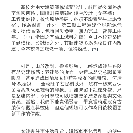
新校舍由女建築師修澤蘭設計，校門從公園路改
至愛國西路，圍牆則採新穎的鏤空設計（女字牆）。
工程開始後，校舍原地整建，必須不影響學生上課食
宿，極為艱難。此外，第二期工程遭逢全球能源危
機，物價高漲，包商損失慘重，無力完成，曾停工兩
年。（中正堂因之有偷工減料之虞）今日本校建築除
了勤樸樓、公誠樓之外，其餘建築多為孫校長任內改
建，令本校為之煥然一新、值得感念。
[20]
可是，由於改制、換名頻頻，已經造成師生難以
有歷史連續感；老建築的拆除，更造成歷史意識嚴重
斷層，甚至造成日治及女師時期校友的疏離感。
何清
吟
教授說，「全校除了菩提樹以外，沒有一樣東西保
留著我初來這裡時的印象。」如果留下紅樓外觀、只
是整建內部，今日學校可以增加更多歷史深度與文化
質感。當然，我們不能責備賢者，畢竟當時還沒有古
蹟保存觀念與技術，但這個經驗可以作為日後校園更
新工作的借鑑。
女師專注重生活教育，繼續軍事化管理。頭髮中