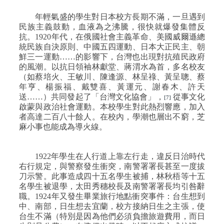
年輕氣盛的學生對日本校方長期不滿，一旦遇到
民族主義鼓動，血液為之沸騰，很快就爆發集體反
抗。
1920
年代，在俄國社會主義革命、美國威爾遜總
統民族自決原則、中國五四運動、日本大正民主、朝
鮮三一運動……的影響下，台灣也出現對抗殖民政府
的風潮。以抗日領袖林獻堂、蔣渭水為首，多名校友
（如蔡培火、王敏川、陳逢源、林呈祿、黃呈聰、蔡
年亨、楊振福、戴雙喜、黃運元、謝春木、許天
送……）共同發起了「台灣文化協會」，
從事文化
[7]
啟蒙與政治社會運動。本校學生對此熱烈響應，加入
者高達二百八十餘人。在校內，學潮也層出不窮，芝
麻小事也能成為導火線。
1922
年學生在人行道上靠左行走，違反日治時代
右行規定，與警察發生衝突，南警署署長甚至一度拔
刀示警。此事造成四十五名學生被捕，林秋梧等十五
名學生被退學，太田秀穗校長及南警署署長均引咎辭
職。
1924
年又發生畢業旅行地點衝突事件：台生想到
中、南部，日生想去宜蘭，校方接納日生之主張，使
台生不滿（特別是因為他們必須負擔旅遊費用，而日