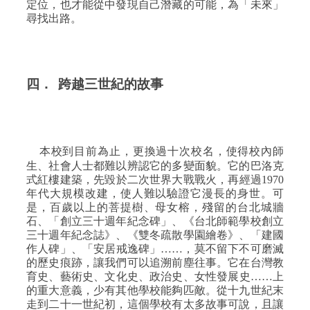
定位，也才能從中發現自己潛藏的可能，為「未來」
尋找出路。
四．
跨越三世紀的故事
本校到目前為止，更換過十次校名，使得校內師
生、社會人士都難以辨認它的多變面貌。它的巴洛克
式紅樓建築，先毀於二次世界大戰戰火，再經過
1970
年代大規模改建，使人難以驗證它漫長的身世。可
是，百歲以上的菩提樹、母女榕，殘留的台北城牆
石、「創立三十週年紀念碑」、《台北師範學校創立
三十週年紀念誌》、《雙冬疏散學園繪卷》、「建國
作人碑」、「安居戒逸碑」……，莫不留下不可磨滅
的歷史痕跡，讓我們可以追溯前塵往事。它在台灣教
育史、藝術史、文化史、政治史、女性發展史……上
的重大意義，少有其他學校能夠匹敵。從十九世紀末
走到二十一世紀初，這個學校有太多故事可說，且讓