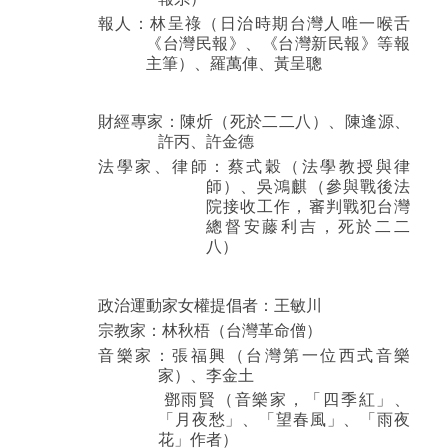
報人：林呈祿（日治時期台灣人唯一喉舌
《台灣民報》、《台灣新民報》等報
主筆）、羅萬俥、黃呈聰
財經專家：陳炘（死於二二八）、陳逢源、
許丙、許金德
法學家、律師：蔡式穀（法學教授與律
師）、吳鴻麒（參與戰後法
院接收工作，審判戰犯台灣
總督安藤利吉，死於二二
八）
政治運動家女權提倡者：王敏川
宗教家：林秋梧（台灣革命僧）
音樂家：張福興（台灣第一位西式音樂
家）、李金土
鄧雨賢（音樂家，「四季紅」、
「月夜愁」、「望春風」、「雨夜
花」作者）