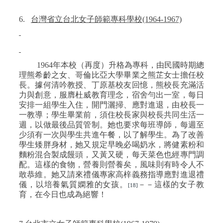
6.
台灣省立台北女子師範專科學校
(1964-1967)
1964
年本校（再度）升格為專科，由民國時期總
理熊希齡之女、哥倫比亞大學畢業之熊芷女士擔任校
長。據何清吟教授、丁原基校友回憶，熊校長充滿活
力與創意，服膺杜威教育理念，宿舍勻出一室，每日
安排一組學生入住，開門灑掃、應對進退，由校長一
一教導；學生畢業前，須住校長家與校長共同生活一
週，以做最後品質管制。她也要求每班導師，每週至
少須有一次與學生共進午餐，以了解學生。為了改善
學生矮胖身材，她又規定早晚必喝奶水，將健素粉和
麵粉混合製成饅頭，又黃又硬，每天菜色也經專門調
配。這樣的食物，營養則營養矣，風味則有時令人不
敢恭維。她又請來禮儀專家高梓義務指導應對進退禮
儀，以培養氣質嫻雅的女孩。
－－這樣的女子教
[18]
育，在今日也成為絕響！