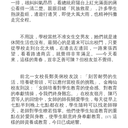
一排，雄糾糾氣昂昂，看總統府陽台上紅光滿面的蔣
公看得一清二楚。親眼目睹「民族救星」，許多學生
熱淚盈眶，邊遊行邊哭，即使大風大雨，也精神抖擻
走完全程。
不用說，學校當然不准女生交男友，她們就是連
休閒生活也沒有。最開心的是週末可以出校門，只要
從學校走到台北大橋，右邊去左邊回，一路東張西
望，看看路邊商店，就覺得非常滿足。──今天看
來，這樣的青春，豈非乏善可陳？但校友並不覺得。
前北一女校長鄭美俐校友說：「刻苦耐勞的生
活，培養硬骨頭，可以應付當校長的挑戰」。金梅仙
校友則說：「女師培養對學生教育的使命感、對教育
的奉獻情操，令我們終身難忘。」在校友嶺月、陳巧
雲等人的回憶中，女師的師長關愛學生，每天從早上
七點半到晚上七點都在校，學生隨時可以找老師聊
天，老師對學生瞭若指掌。他們使學生知道教育的重
點在於愛與身教，使學生願意終身奉獻教育。
這
[17]
樣的師資養成教育，今日已成絕響。