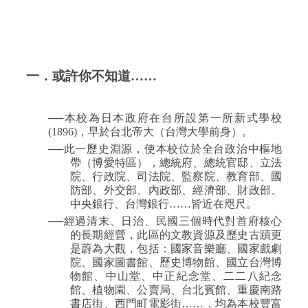
一．或許你不知道……
──本校為日本政府在台所設第一所新式學校
(1896)
，早於台北帝大（台灣大學前身）。
──此一歷史淵源，使本校位於全台政治中樞地
帶（博愛特區），總統府、總統官邸、立法
院、行政院、司法院、監察院、教育部、國
防部、外交部、內政部、經濟部、財政部、
中央銀行、台灣銀行……皆近在咫尺。
──
經過清末、日治、民國三個時代對首府核心
的長期經營，此區的文教資源及歷史古蹟更
是蔚為大觀，包括：國家音樂廳、國家戲劇
院、國家圖書館、歷史博物館、國立台灣博
物館、中山堂、中正紀念堂、二二八紀念
館、植物園、公賣局、台北賓館、重慶南路
書店街、西門町電影街……，均為本校豐富