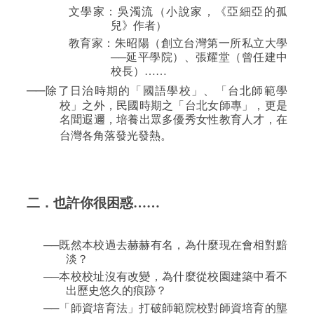
文學家：吳濁流（小說家，《亞細亞的孤
兒》作者）
教育家：朱昭陽（創立台灣第一所私立大學
──延平學院）、張耀堂（曾任建中
校長）……
──
除了日治時期的「國語學校」、「台北師範學
校」之外，民國時期之「台北女師專」，更是
名聞遐邇，培養出眾多優秀女性教育人才，在
台灣各角落發光發熱。
二．也許你很困惑……
──既然本校過去赫赫有名，為什麼現在會相對黯
淡？
──本校校址沒有改變，為什麼從校園建築中看不
出歷史悠久的痕跡？
──「師資培育法」打破師範院校對師資培育的壟