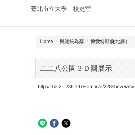
Jump
臺北市立大學－校史室
to
the
main
content
block
Home
與總統為鄰
博愛特區(附地圖)
二二八公園３Ｄ圖展示
http://163.21.236.197/~archive/228show.wmv