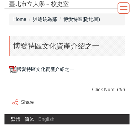
臺北市立大學－校史室
Jump
to
the
Home
與總統為鄰
博愛特區(附地圖)
main
content
block
博愛特區文化資產介紹之一
博愛特區文化資產介紹之一
Click Num:
666
Share
繁體
简体
English